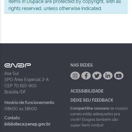
Items in DSpace are protected by copyright, with all
rights reserved, unless otherwise indicated.
NAS REDES
Asa Sul
SPO Área Especial 2-A
CEP 70.610-900
ACESSIBILIDADE
Brasília/DF
DEIXE SEU FEEDBACK
Horário de funcionamento
Compartilhe conosco
se nossos
08h00 às 18h00
canais estão adequados pra
Contato
você? Elogios também são
biblioteca@enap.gov.br
super bem vindos!