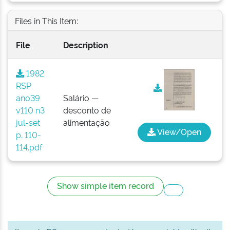
Files in This Item:
File
Description
1982
RSP
ano39
Salário —
v110 n3
desconto de
jul-set
alimentação
View/Open
p. 110-
114.pdf
Show simple item record