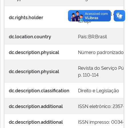
Escola Nacional de Adm
dc.rights.holder
(Enap)
dc.location.country
País::BR:Brasil
dc.description.physical
Número padronizado: v. 
Revista do Serviço Públi
dc.description.physical
p. 110-114
dc.description.classification
Direito e Legislação
dc.description.additional
ISSN eletrônico: 2357-
dc.description.additional
ISSN impresso: 0034-