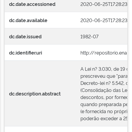
dc.date.accessioned
2020-06-25T17:28:23Z
dc.date.available
2020-06-25T17:28:23Z
dc.date.issued
1982-07
dc.identifier.uri
http://repositorio.ena
A Lei n? 3.030, de 19 
prescreveu que "para os
Decreto-lei n? 5.542, d
(Consolidação das Leis 
dc.description.abstract
descontos, por forneci
quando preparada pel
(e fornecida no próprio
poderão exceder a 25% 