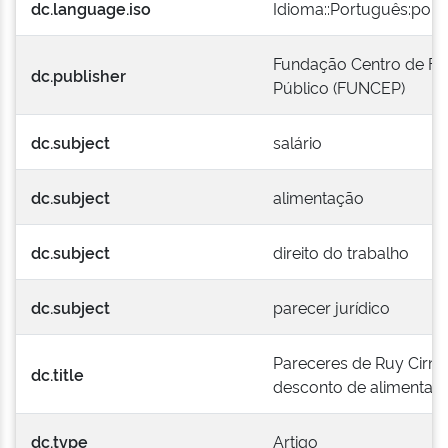
dc.language.iso
Idioma::Português:port
Fundação Centro de Fo
dc.publisher
Público (FUNCEP)
dc.subject
salário
dc.subject
alimentação
dc.subject
direito do trabalho
dc.subject
parecer jurídico
Pareceres de Ruy Cirne 
dc.title
desconto de alimentaç
dc.type
Artigo