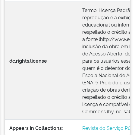
Termo::Licença Padrão 
reprodução e a exibiçã
educacional ou informa
respeitado o crédito ao 
a fonte (http://www.ena
inclusão da obra em Rep
de Acesso Aberto, desd
dc.rights.license
para os usuários esses
quem é o detentor dos d
Escola Nacional de Adm
(ENAP). Proibido o uso 
criação de obras deriv
respeitado o crédito ao 
licença é compatível c
Commons (by-nc-sa).
Appears in Collections:
Revista do Serviço Públ