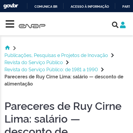
COMUNICA BR
ACESSO À INFORMAÇÃO
PARTI
Skip navigation
IR
PARA
O
CONTEÚDO
Publicações, Pesquisas e Projetos de Inovação
Revista do Serviço Público
Revista do Serviço Público: de 1981 a 1990
Pareceres de Ruy Cirne Lima: salário — desconto de
alimentação
Pareceres de Ruy Cirne
Lima: salário —
desconto de