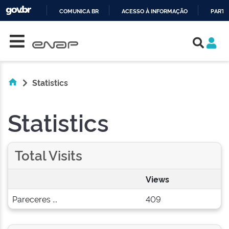
COMUNICA BR
ACESSO À INFORMAÇÃO
PARTI
Skip navigation
IR
PARA
O
CONTEÚDO
Statistics
Statistics
Total Visits
Views
Pareceres ...
409