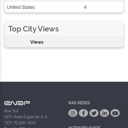
United States
4
Top City Views
Views
NAS REDES
Asa Sul
SPO Área Especial 2-A
CEP 70.610-900
ACESSIBILIDADE