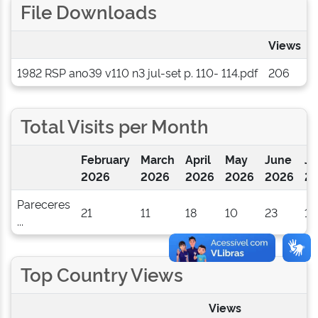
File Downloads
Views
1982 RSP ano39 v110 n3 jul-set p. 110- 114.pdf
206
Total Visits per Month
February
March
April
May
June
Ju
2026
2026
2026
2026
2026
2
Pareceres
21
11
18
10
23
12
...
Top Country Views
Views