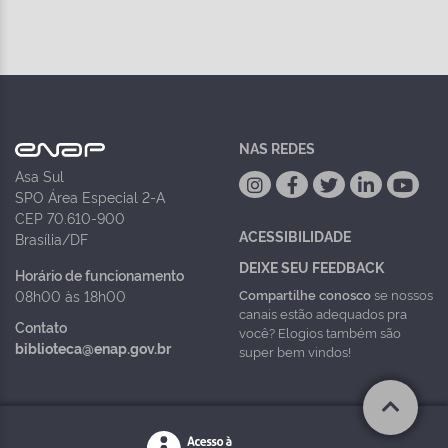
NAS REDES
Asa Sul
SPO Área Especial 2-A
CEP 70.610-900
ACESSIBILIDADE
Brasília/DF
DEIXE SEU FEEDBACK
Horário de funcionamento
Compartilhe conosco
se nossos
08h00 às 18h00
canais estão adequados pra
Contato
você? Elogios também são
biblioteca@enap.gov.br
super bem vindos!