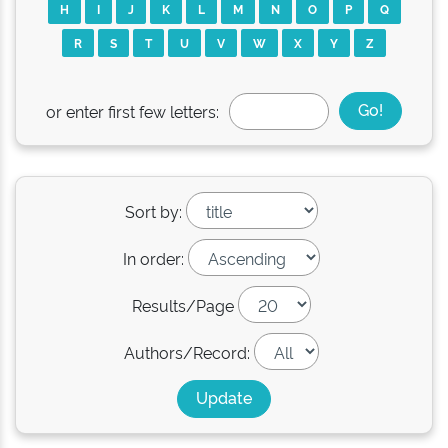
H
I
J
K
L
M
N
O
P
Q
R
S
T
U
V
W
X
Y
Z
or enter first few letters:
Sort by:
In order:
Results/Page
Authors/Record: