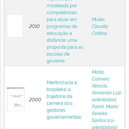
modelada por
competências
para atuar em
Muller,
2010
programas de
Claudia
educação a
Cristina
distância: uma
proposta para as
escolas de
governo
Maria,
Carmen
;
Meritocracia à
Abrucio,
brasileira: a
Fernando Luiz
trajetória da
2000
(orientador)
;
carreira dos
Farah, Marta
gestores
Ferreira
governamentais
Santos (co-
orientadora)