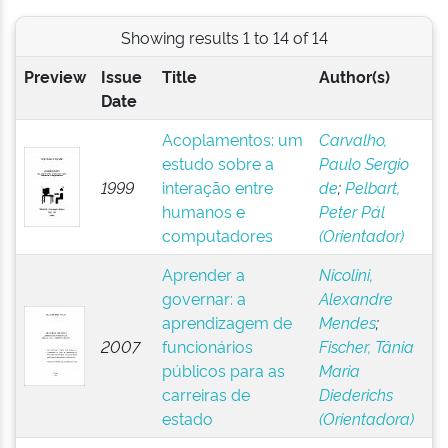
Showing results 1 to 14 of 14
Preview
Issue
Title
Author(s)
Date
Acoplamentos: um
Carvalho,
estudo sobre a
Paulo Sergio
1999
interação entre
de
;
Pelbart,
humanos e
Peter Pál
computadores
(Orientador)
Aprender a
Nicolini,
governar: a
Alexandre
aprendizagem de
Mendes
;
2007
funcionários
Fischer, Tânia
públicos para as
Maria
carreiras de
Diederichs
estado
(Orientadora)