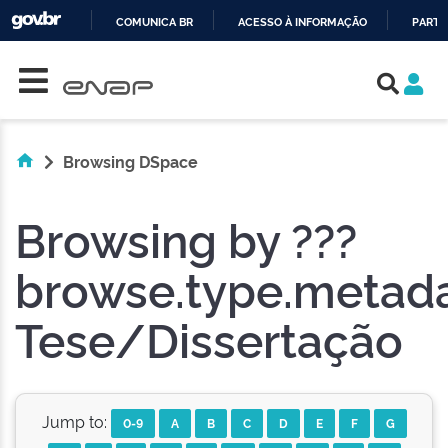
COMUNICA BR
ACESSO À INFORMAÇÃO
PARTI
Skip navigation
IR
PARA
O
CONTEÚDO
Browsing DSpace
Browsing by ???
browse.type.metada
Tese/Dissertação
Jump to:
0-9
A
B
C
D
E
F
G