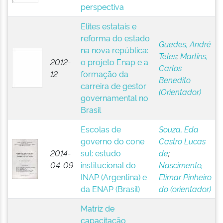
perspectiva
Elites estatais e
reforma do estado
Guedes, André
na nova república:
Teles
;
Martins,
2012-
o projeto Enap e a
Carlos
12
formação da
Benedito
carreira de gestor
(Orientador)
governamental no
Brasil
Escolas de
Souza, Eda
governo do cone
Castro Lucas
2014-
sul: estudo
de
;
04-09
institucional do
Nascimento,
INAP (Argentina) e
Elimar Pinheiro
da ENAP (Brasil)
do (orientador)
Matriz de
capacitação