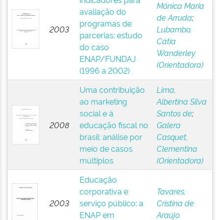
Mônica Maria
avaliação do
de Arruda
;
programas de
2003
Lubambo,
parcerias: estudo
Cátia
do caso
Wanderley
ENAP/FUNDAJ
(Orientadora)
(1996 a 2002)
Uma contribuição
Lima,
ao marketing
Albertina Silva
social e à
Santos de
;
2008
educação fiscal no
Galera
brasil: análise por
Casquet,
meio de casos
Clementina
múltiplos
(Orientadora)
Educação
corporativa e
Tavares,
2003
serviço público: a
Cristina de
ENAP em
Araújo