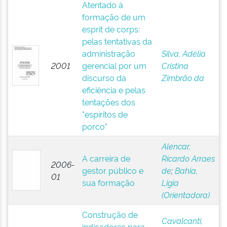
Atentado à
formação de um
esprit de corps:
pelas tentativas da
administração
Silva, Adélia
2001
gerencial por um
Cristina
discurso da
Zimbrão da
eficiência e pelas
tentações dos
"espíritos de
porco"
Alencar,
A carreira de
Ricardo Arraes
2006-
gestor público e
de
;
Bahia,
01
sua formação
Ligia
(Orientadora)
Construção de
Cavalcanti,
indicadores para