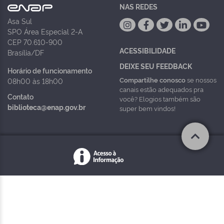
NAS REDES
Asa Sul
SPO Área Especial 2-A
CEP 70.610-900
ACESSIBILIDADE
Brasília/DF
DEIXE SEU FEEDBACK
Horário de funcionamento
Compartilhe conosco
se nossos
08h00 às 18h00
canais estão adequados pra
Contato
você? Elogios também são
biblioteca@enap.gov.br
super bem vindos!