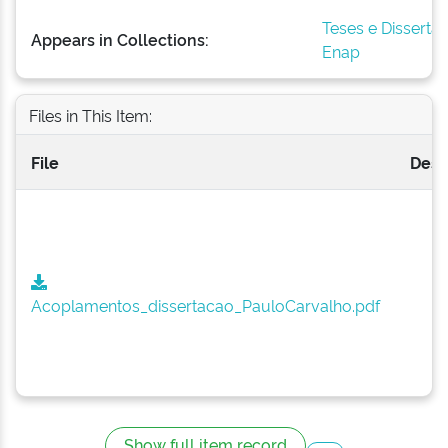
Teses e Disserta
Appears in Collections:
Enap
Files in This Item:
File
Desc
Acoplamentos_dissertacao_PauloCarvalho.pdf
Show full item record