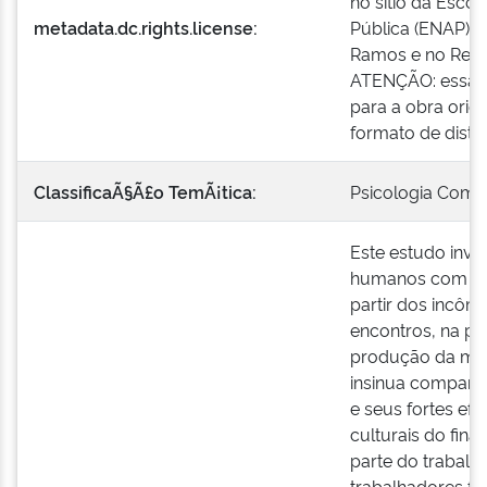
no sítio da Esco
metadata.dc.rights.license:
Pública (ENAP), n
Ramos e no Repos
ATENÇÃO: essa a
para a obra orig
formato de distri
ClassificaÃ§Ã£o TemÃ¡tica:
Psicologia Comp
Este estudo inve
humanos com os
partir dos incô
encontros, na pr
produção da máq
insinua compar
e seus fortes ef
culturais do fin
parte do trabalho
trabalhadores fa