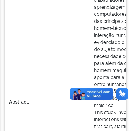
aprendizagem bá
computadores pe
das principais c
homem-técnica q
interação human
evidenciado o p
do sujeito moder
necessidade de s
para além da clás
homem máquina, n
aponta para a id
entre humanos e
uma noção de ap
criação de prob
Abstract:
mais rico.
This study inves
interactions with
first part, start