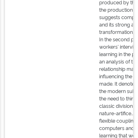
produced by thos
the production of
suggests compar
and its strong ac
transformations o
In the second part
workers' intervie
learning in the 
an analysis of t
relationship man
influencing the 
made. It denotes 
the modern subject
the need to think
classic division:
nature-artifice... 
flexible coupli
computers and it
learning that we