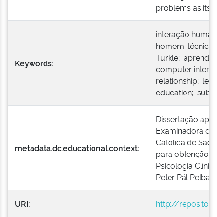
problems as its r
interação huma
homem-técnica;
Turkle; aprendi
Keywords:
computer intera
relationship; lea
education; subjec
Dissertação apr
Examinadora da P
Católica de São 
metadata.dc.educational.context:
para obtenção do
Psicologia Clínica
Peter Pál Pelbart.
URI:
http://repositor