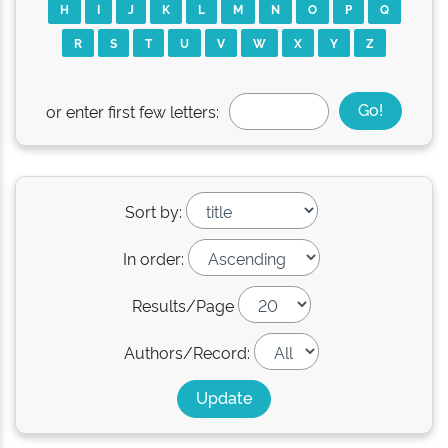
H
I
J
K
L
M
N
O
P
Q
R
S
T
U
V
W
X
Y
Z
or enter first few letters:
Sort by:
In order:
Results/Page
Authors/Record: