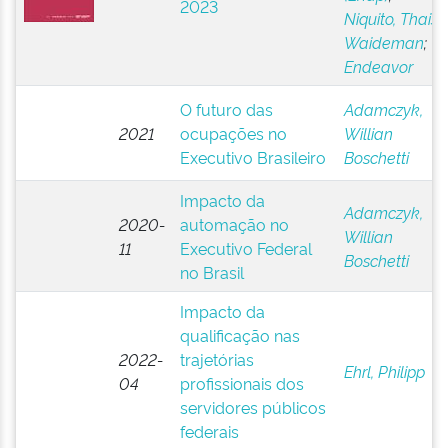
2023
Niquito, Thais
Waideman
;
Endeavor
O futuro das
Adamczyk,
2021
ocupações no
Willian
Executivo Brasileiro
Boschetti
Impacto da
Adamczyk,
2020-
automação no
Willian
11
Executivo Federal
Boschetti
no Brasil
Impacto da
qualificação nas
2022-
trajetórias
Ehrl, Philipp
04
profissionais dos
servidores públicos
federais