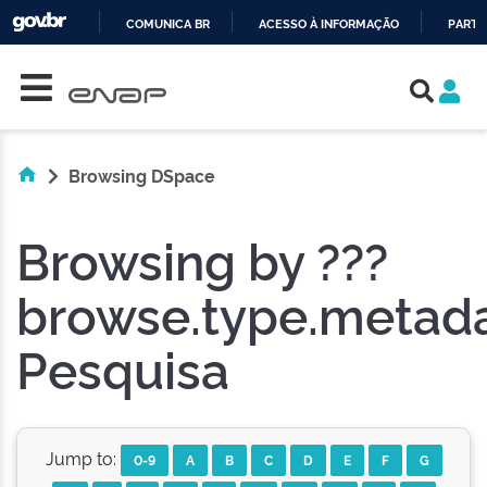
COMUNICA BR
ACESSO À INFORMAÇÃO
PARTI
Skip navigation
IR
PARA
O
CONTEÚDO
Browsing DSpace
Browsing by ???
browse.type.metada
Pesquisa
Jump to:
0-9
A
B
C
D
E
F
G