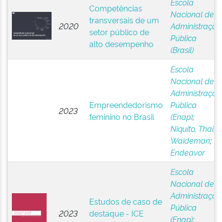
Escola
Competências
Nacional de
transversais de um
2020
Administração
setor público de
Pública
alto desempenho
(Brasil)
Escola
Nacional de
Administração
Empreendedorismo
Pública
2023
feminino no Brasil
(Enap)
;
Niquito, Thais
Waideman
;
Endeavor
Escola
Nacional de
Administração
Estudos de caso de
Pública
2023
destaque - ICE
(Enap)
;