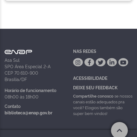
NAS REDES
Asa Sul
SPO Área Especial 2-A
CEP 70.610-900
ACESSIBILIDADE
Brasília/DF
DEIXE SEU FEEDBACK
Horário de funcionamento
Compartilhe conosco
se nossos
08h00 às 18h00
canais estão adequados pra
Contato
você? Elogios também são
biblioteca@enap.gov.br
super bem vindos!