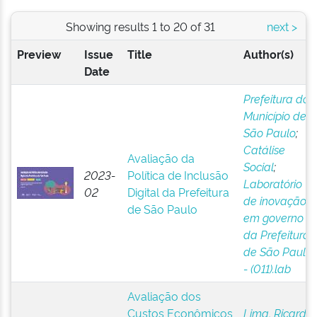
Showing results 1 to 20 of 31
next >
Preview
Issue
Title
Author(s)
Date
Prefeitura do
Município de
São Paulo
;
Catálise
Avaliação da
Social
;
2023-
Política de Inclusão
Laboratório
02
Digital da Prefeitura
de inovação
de São Paulo
em governo
da Prefeitura
de São Paulo
- (011).lab
Avaliação dos
Custos Econômicos
Lima, Ricardo