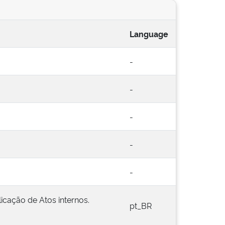
Language
-
-
-
-
-
icação de Atos internos.
pt_BR