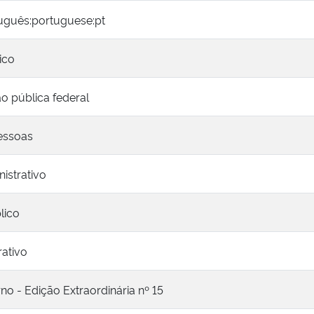
tuguês:portuguese:pt
ico
o pública federal
essoas
istrativo
lico
rativo
rno - Edição Extraordinária nº 15