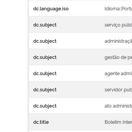
dc.language.iso
Idioma::Por
dc.subject
serviço públ
dc.subject
administraçã
dc.subject
gestão de p
dc.subject
agente admin
dc.subject
servidor pub
dc.subject
ato administ
dc.title
Boletim Inte