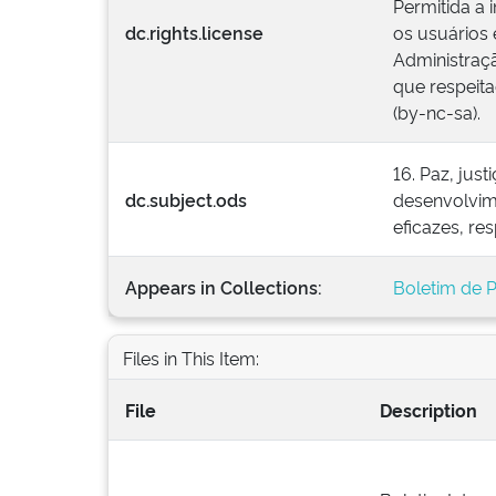
Permitida a 
dc.rights.license
os usuários 
Administraçã
que respeita
(by-nc-sa).
16. Paz, jus
dc.subject.ods
desenvolvime
eficazes, re
Appears in Collections:
Boletim de P
Files in This Item:
File
Description