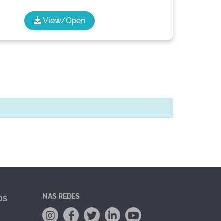
View/Open
NAS REDES
OS