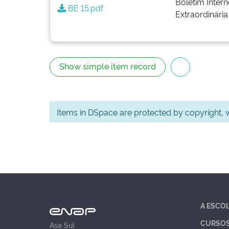
Boletim Intern
BE 15.pdf
Extraordinária
Show simple item record
Items in DSpace are protected by copyright, wi
A ESCO
CURSO
Asa Sul