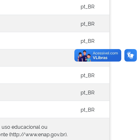
pt_BR
pt_BR
pt_BR
pt_BR
pt_BR
pt_BR
pt_BR
a uso educacional ou
onte (http://www.enap.gov.br).