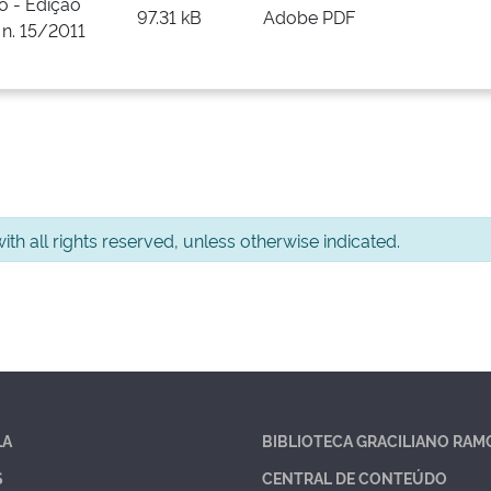
o - Edição
97.31 kB
Adobe PDF
 n. 15/2011
th all rights reserved, unless otherwise indicated.
LA
BIBLIOTECA GRACILIANO RAM
S
CENTRAL DE CONTEÚDO