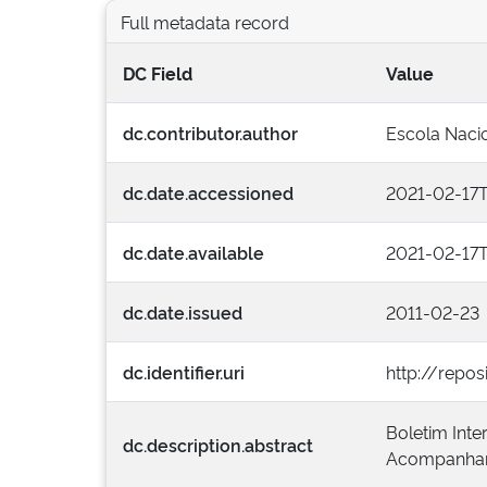
Full metadata record
DC Field
Value
dc.contributor.author
Escola Nacio
dc.date.accessioned
2021-02-17T
dc.date.available
2021-02-17T
dc.date.issued
2011-02-23
dc.identifier.uri
http://repos
Boletim Inte
dc.description.abstract
Acompanhame