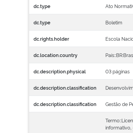
dc.type
Ato Normati
dc.type
Boletim
dc.rights.holder
Escola Nacio
dc.location.country
País::BR:Bras
dc.description.physical
03 páginas
dc.description.classification
Desenvolvim
dc.description.classification
Gestão de P
Termo::Lice
informativo,