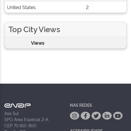
United States
2
Top City Views
Views
NAS REDES
Asa Sul
SPO Área Especial 2-A
CEP 70.610-900
ACESSIBILIDADE