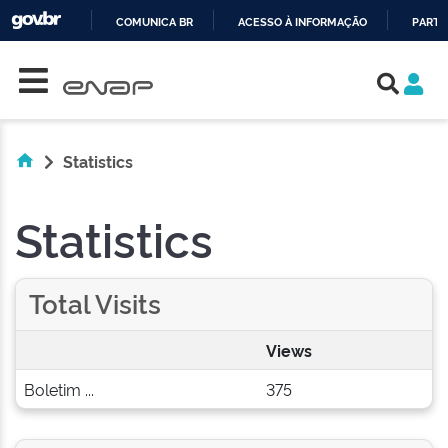
COMUNICA BR
ACESSO À INFORMAÇÃO
PARTI
Skip navigation
IR
PARA
O
CONTEÚDO
Statistics
Statistics
Total Visits
Views
Boletim ...
375