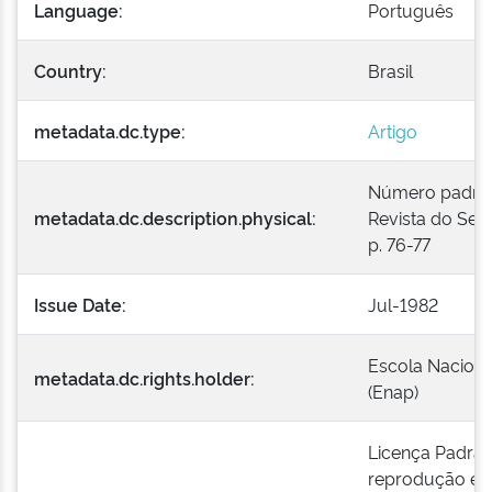
Language:
Português
Country:
Brasil
metadata.dc.type:
Artigo
Número padroniz
metadata.dc.description.physical:
Revista do Serv
p. 76-77
Issue Date:
Jul-1982
Escola Naciona
metadata.dc.rights.holder:
(Enap)
Licença Padrão
reprodução e a