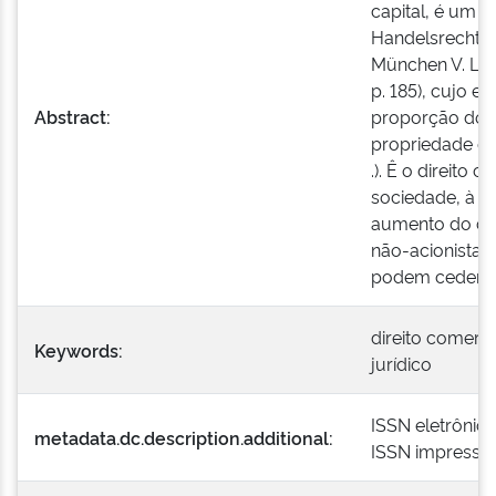
capital, é um d
Handelsrecht, t.
München V. Leipz
p. 185), cujo e
Abstract:
proporção do 
propriedade de c
.). Ê o direito 
sociedade, à oc
aumento do cap
não-acionistas,
podem ceder te
direito comerci
Keywords:
jurídico
ISSN eletrônic
metadata.dc.description.additional:
ISSN impresso