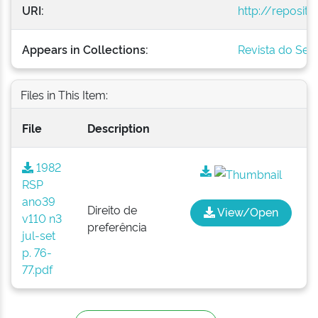
URI:
http://reposit
Appears in Collections:
Revista do Serv
Files in This Item:
File
Description
1982
RSP
ano39
Direito de
View/Open
v110 n3
preferência
jul-set
p. 76-
77.pdf