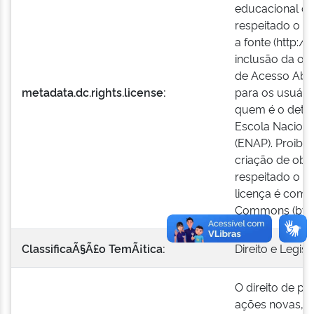
educacional ou
respeitado o cr
a fonte (http:/
inclusão da ob
de Acesso Aber
metadata.dc.rights.license:
para os usuári
quem é o detent
Escola Naciona
(ENAP). Proibid
criação de obr
respeitado o cr
licença é comp
Commons (by-n
ClassificaÃ§Ã£o TemÃ¡tica:
Direito e Legis
O direito de pr
ações novas, n