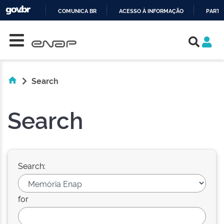
COMUNICA BR
ACESSO À INFORMAÇÃO
PARTI
Skip navigation
IR
PARA
O
CONTEÚDO
Search
Search
Search:
for