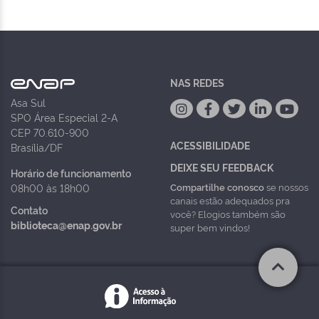
NAS REDES
Asa Sul
SPO Área Especial 2-A
CEP 70.610-900
ACESSIBILIDADE
Brasília/DF
DEIXE SEU FEEDBACK
Horário de funcionamento
Compartilhe conosco
se nossos
08h00 às 18h00
canais estão adequados pra
Contato
você? Elogios também são
biblioteca@enap.gov.br
super bem vindos!