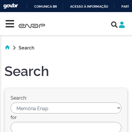
COMUNICA BR
ACESSO À INFORMAÇÃO
PARTI
Skip navigation
IR
PARA
O
CONTEÚDO
Search
Search
Search:
for