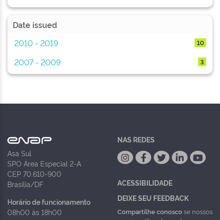
Date issued
2010 - 2019
10
2007 - 2009
3
NAS REDES
Asa Sul
SPO Área Especial 2-A
CEP 70.610-900
ACESSIBILIDADE
Brasília/DF
DEIXE SEU FEEDBACK
Horário de funcionamento
Compartilhe conosco
se nossos
08h00 às 18h00