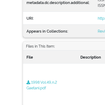
metadata.dc.description.additional:
ISSN
URI:
http
Appears in Collections:
Revi
Files in This Item:
File
Description
1998 Vol.49,n.2
Gaetani.pdf