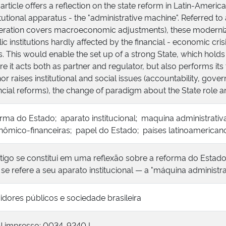
article offers a reflection on the state reform in Latin-American
itutional apparatus - the "administrative machine". Referred to
ration covers macroeconomic adjustments), these modernizing
ic institutions hardly affected by the financial - economic cris
. This would enable the set up of a strong State, which ho
e it acts both as partner and regulator, but also performs its
or raises institutional and social issues (accountability, go
ncial reforms), the change of paradigm about the State role a
rma do Estado; aparato institucional; maquina administrati
nômico-financeiras; papel do Estado; países latinoamerican
tigo se constitui em uma reflexão sobre a reforma do Estado
se refere a seu aparato institucional — a "máquina administra
idores públicos e sociedade brasileira
N impresso: 0034-9240 I