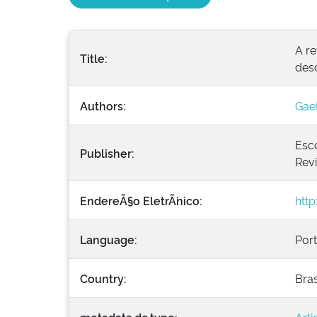
A r
Title:
des
Authors:
Gaet
Esc
Publisher:
Revi
EndereÃ§o EletrÃ´nico:
htt
Language:
Por
Country:
Bras