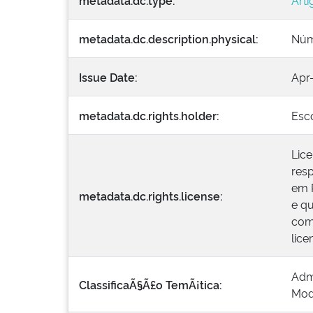
metadata.dc.type:
Arti
metadata.dc.description.physical:
Núme
Issue Date:
Apr
metadata.dc.rights.holder:
Esc
Lice
resp
em R
metadata.dc.rights.license:
e qu
come
lic
Adm
ClassificaÃ§Ã£o TemÃ¡tica:
Mod