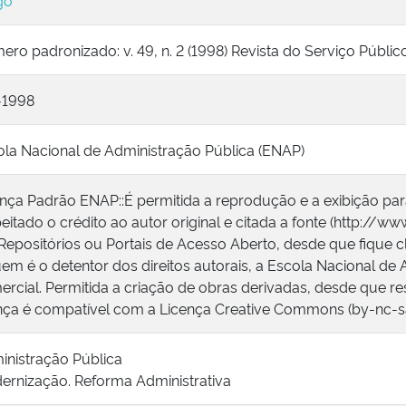
go
ro padronizado: v. 49, n. 2 (1998) Revista do Serviço Público 
-1998
ola Nacional de Administração Pública (ENAP)
nça Padrão ENAP::É permitida a reprodução e a exibição pa
eitado o crédito ao autor original e citada a fonte (http://ww
epositórios ou Portais de Acesso Aberto, desde que fique c
em é o detentor dos direitos autorais, a Escola Nacional de 
rcial. Permitida a criação de obras derivadas, desde que res
ença é compatível com a Licença Creative Commons (by-nc-sa
inistração Pública
ernização. Reforma Administrativa