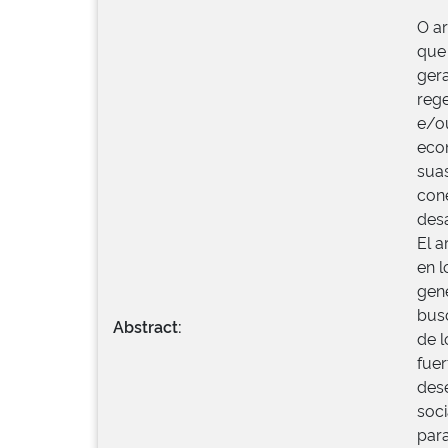
O ar
que 
ger
rege
e/o
eco
suas
con
desa
El a
en l
gene
busc
Abstract:
de l
fuer
dese
soci
para