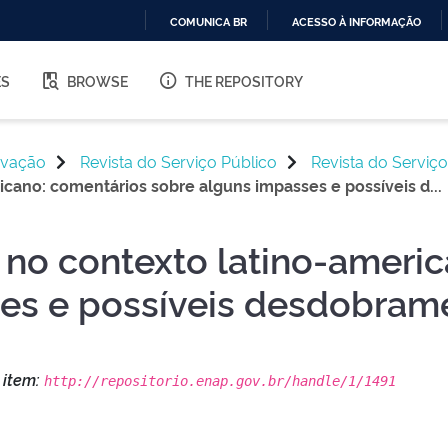
COMUNICA BR
ACESSO À INFORMAÇÃO
IR
PARA
ES
BROWSE
THE REPOSITORY
O
CONTEÚDO
ovação
Revista do Serviço Público
Revista do Serviç
cano: comentários sobre alguns impasses e possíveis d...
 no contexto latino-ameri
es e possíveis desdobram
s item:
http://repositorio.enap.gov.br/handle/1/1491