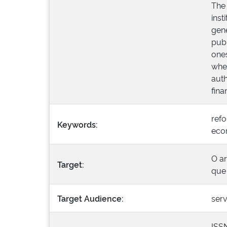
The 
inst
gene
publ
ones
wher
auth
fina
refo
Keywords:
eco
O ar
Target:
que 
Target Audience:
serv
ISS