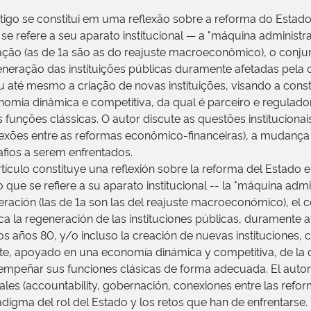
tigo se constitui em uma reflexão sobre a reforma do Estado
se refere a seu aparato institucional — a "máquina administr
ação (as de 1a são as do reajuste macroeconômico), o conj
neração das instituições públicas duramente afetadas pela 
u até mesmo a criação de novas instituições, visando a con
nomia dinâmica e competitiva, da qual é parceiro e regula
 funções clássicas. O autor discute as questões institucionais
exões entre as reformas econômico-financeiras), a mudança
fios a serem enfrentados.
rtículo constituye una reflexión sobre la reforma del Estado
o que se refiere a su aparato institucional -- la "máquina adm
ración (las de 1a son las del reajuste macroeconómico), el
a la regeneración de las instituciones públicas, duramente a
os años 80, y/o incluso la creación de nuevas instituciones,
te, apoyado en una economía dinámica y competitiva, de la 
mpeñar sus funciones clásicas de forma adecuada. El autor d
ales (accountability, gobernación, conexiones entre las ref
digma del rol del Estado y los retos que han de enfrentarse.