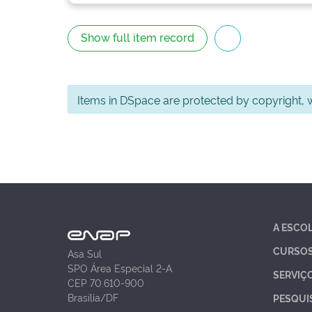
Show full item record
Items in DSpace are protected by copyright, wi
A ESCO
CURSO
Asa Sul
SPO Área Especial 2-A
SERVIÇ
CEP 70.610-900
Brasília/DF
PESQUI