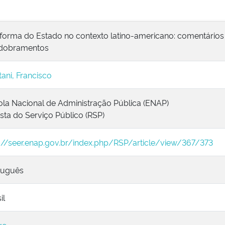
eforma do Estado no contexto latino-americano: comentários
dobramentos
ani, Francisco
ola Nacional de Administração Pública (ENAP)
sta do Serviço Público (RSP)
p://seer.enap.gov.br/index.php/RSP/article/view/367/373
tuguês
il