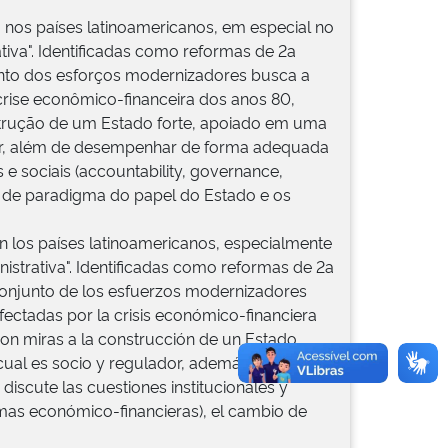
 nos países latinoamericanos, em especial no
ativa". Identificadas como reformas de 2a
unto dos esforços modernizadores busca a
crise econômico-financeira dos anos 80,
strução de um Estado forte, apoiado em uma
dor, além de desempenhar de forma adequada
 e sociais (accountability, governance,
 de paradigma do papel do Estado e os
 en los países latinoamericanos, especialmente
inistrativa". Identificadas como reformas de 2a
 conjunto de los esfuerzos modernizadores
fectadas por la crisis económico-financiera
 con miras a la construcción de un Estado
cual es socio y regulador, además de
iscute las cuestiones institucionales y
ormas económico-financieras), el cambio de