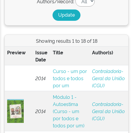
Authors/Record:
Showing results 1 to 18 of 18
Preview
Issue
Title
Author(s)
Date
Curso - um por
Controladoria-
2014
todos e todos
Geral da União
por um
(CGU)
Módulo 1 -
Autoestima
Controladoria-
2014
(Curso - um
Geral da União
por todos e
(CGU)
todos por um)