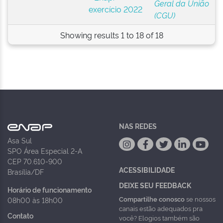
Geral da União
exercício 2022
(CGU)
Showing results 1 to 18 of 18
NAS REDES
Asa Sul
SPO Área Especial 2-A
CEP 70.610-900
ACESSIBILIDADE
Brasília/DF
DEIXE SEU FEEDBACK
Horário de funcionamento
Compartilhe conosco
se nossos
08h00 às 18h00
canais estão adequados pra
Contato
você? Elogios também são