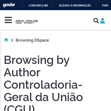
COMUNICA BR
ACESSO À INFORMAÇÃO
PARTI
Skip navigation
IR
PARA
O
CONTEÚDO
Browsing DSpace
Browsing by
Author
Controladoria-
Geral da União
(CGU)