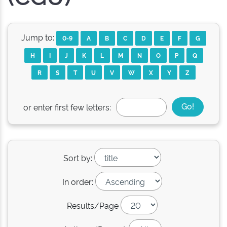
Jump to:
0-9
A
B
C
D
E
F
G
H
I
J
K
L
M
N
O
P
Q
R
S
T
U
V
W
X
Y
Z
or enter first few letters:
Sort by:
In order:
Results/Page