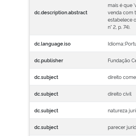
mais é que '
dc.description.abstract
venda com to
estabelece o
n° 2, p. 74).
dc.language.iso
Idioma::Por
dc.publisher
Fundação Ce
dc.subject
direito come
dc.subject
direito civil
dc.subject
natureza jur
dc.subject
parecer jurí