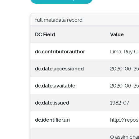
Full metadata record
DC Field
Value
dc.contributor.author
Lima, Ruy Ci
dc.date.accessioned
2020-06-25T
dc.date.available
2020-06-25T
dc.date.issued
1982-07
dc.identifier.uri
http://repos
O assim cha