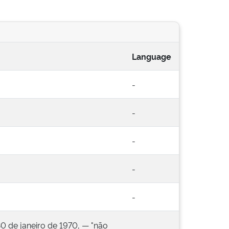
Language
-
-
-
-
-
0 de janeiro de 1970, — "não