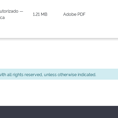
utorizado —
1.21 MB
Adobe PDF
ica
th all rights reserved, unless otherwise indicated.