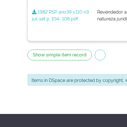
1982 RSP ano39 v110 n3
Revendedor a
jul-set p. 104- 106.pdf
natureza juríd
Show simple item record
Items in DSpace are protected by copyright, wi