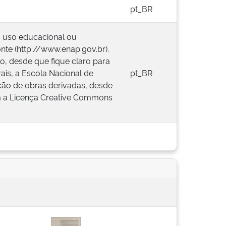
pt_BR
a uso educacional ou
onte (http://www.enap.gov.br).
o, desde que fique claro para
ais, a Escola Nacional de
pt_BR
ação de obras derivadas, desde
com a Licença Creative Commons