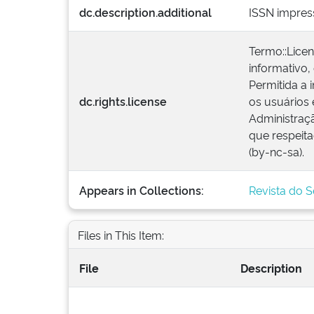
dc.description.additional
ISSN impres
Termo::Lice
informativo,
Permitida a 
dc.rights.license
os usuários 
Administraçã
que respeita
(by-nc-sa).
Appears in Collections:
Revista do S
Files in This Item:
File
Description