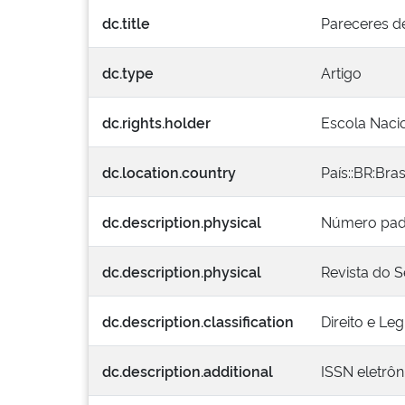
dc.title
Pareceres de
dc.type
Artigo
dc.rights.holder
Escola Nacio
dc.location.country
País::BR:Bras
dc.description.physical
Número padro
dc.description.physical
Revista do S
dc.description.classification
Direito e Le
dc.description.additional
ISSN eletrôn