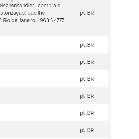
(Zwischenhandler), compra e
utorização', que lhe
pt_BR
, Rio de Janeiro, 1963 § 4775,
pt_BR
pt_BR
pt_BR
pt_BR
pt_BR
pt_BR