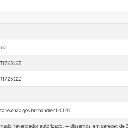
rne
17:25:12Z
17:25:12Z
itorio.enap.gov.br/handle/1/5128
mado 'revendedor autorizado', — dissemos, em parecer, de 3