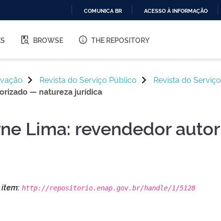
COMUNICA BR
ACESSO À INFORMAÇÃO
IR
PARA
ES
BROWSE
THE REPOSITORY
O
CONTEÚDO
ovação
Revista do Serviço Público
Revista do Serviço
rizado — natureza jurídica
rne Lima: revendedor auto
s item:
http://repositorio.enap.gov.br/handle/1/5128