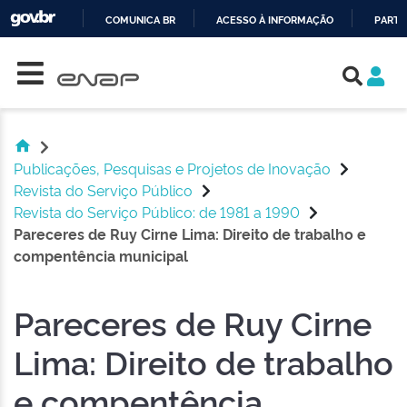
COMUNICA BR
ACESSO À INFORMAÇÃO
PARTI
Skip navigation
IR
PARA
O
CONTEÚDO
Publicações, Pesquisas e Projetos de Inovação
Revista do Serviço Público
Revista do Serviço Público: de 1981 a 1990
Pareceres de Ruy Cirne Lima: Direito de trabalho e
compentência municipal
Pareceres de Ruy Cirne
Lima: Direito de trabalho
e compentência