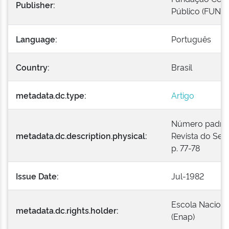
Publisher:
Público (FUNC
Language:
Português
Country:
Brasil
metadata.dc.type:
Artigo
Número padroniz
metadata.dc.description.physical:
Revista do Serv
p. 77-78
Issue Date:
Jul-1982
Escola Naciona
metadata.dc.rights.holder:
(Enap)