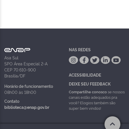
NAS REDES
Asa Sul
SPO Área Especial 2-A
CEP 70.610-900
ACESSIBILIDADE
Brasília/DF
DEIXE SEU FEEDBACK
Horário de funcionamento
Compartilhe conosco
se nossos
08h00 às 18h00
canais estão adequados pra
Contato
você? Elogios também são
biblioteca@enap.gov.br
super bem vindos!