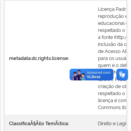
Licença Padrão
reprodução e a
educacional ou
respeitado o cr
a fonte (http:/
inclusão da ob
de Acesso Aber
metadata.dc.rights.license:
para os usuári
quem é o detent
Escola Naciona
(ENAP). Proibid
criação de obr
respeitado o cr
licença é comp
Commons (by-n
ClassificaÃ§Ã£o TemÃ¡tica:
Direito e Legis