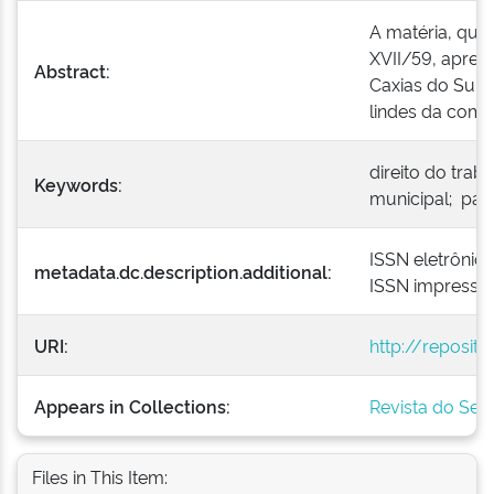
A matéria, que
XVII/59, apres
Abstract:
Caxias do Sul,
lindes da compe
direito do trab
Keywords:
municipal; pare
ISSN eletrônic
metadata.dc.description.additional:
ISSN impresso
URI:
http://reposit
Appears in Collections:
Revista do Serv
Files in This Item: