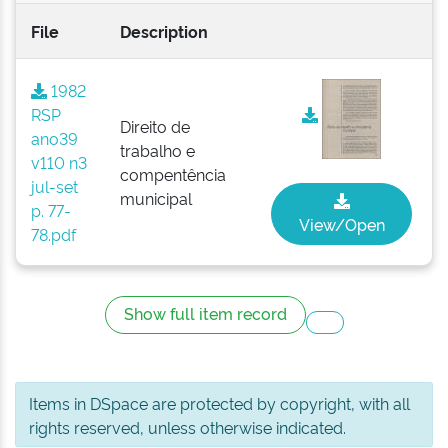
File
Description
1982
RSP
Direito de
ano39
trabalho e
v110 n3
compentência
jul-set
municipal
p. 77-
View/Open
78.pdf
Show full item record
Items in DSpace are protected by copyright, with all
rights reserved, unless otherwise indicated.