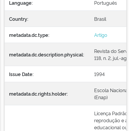
Language:
Português
Country:
Brasil
metadata.dc.type:
Artigo
Revista do Serviç
metadata.dc.description.physical:
118, n. 2, jul.-ago
Issue Date:
1994
Escola Nacional 
metadata.dc.rights.holder:
(Enap)
Licença Padrão E
reprodução e a e
educacional ou i