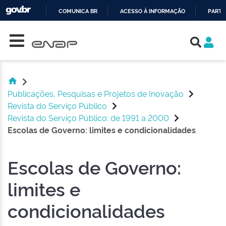
COMUNICA BR
ACESSO À INFORMAÇÃO
PARTI
Skip navigation
IR
PARA
O
CONTEÚDO
Publicações, Pesquisas e Projetos de Inovação
Revista do Serviço Público
Revista do Serviço Público: de 1991 a 2000
Escolas de Governo: limites e condicionalidades
Escolas de Governo:
limites e
condicionalidades