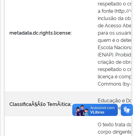
respeitado o créd
a fonte (http://w
inclusão da obra
de Acesso Aberto
metadata.dc.rights.license:
para os usuários
quem é o detentor
Escola Nacional 
(ENAP). Proibido
criação de obras
respeitado o créd
licença é compat
Commons (by-nc
Educação e Doc
ClassificaÃ§Ã£o TemÃ¡tica:
Governo e Transf
O texto trata da
corpo dirigente 