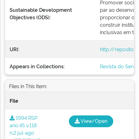
Promover socieda
Sustainable Development
par ao desenvolv
Objectives (ODS):
proporcionar o a
construir institu
inclusivas em tod
URI:
http://repositor
Appears in Collections:
Revista do Servi
Files in This Item:
File
1994 RSP
View/Open
ano.45 v.118
n.2 jul-ago