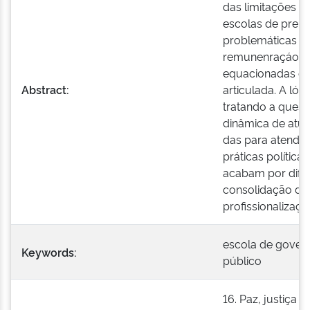
das limitações à 
escolas de prep
problemáticas de
remunenraçáo e 
equacionadas de
Abstract:
articulada. A ló
tratando a quest
dinâmica de atu
das para atender 
práticas políticas
acabam por difi
consolidação das 
profissionalizaç
escola de govern
Keywords:
público
16. Paz, justiça e