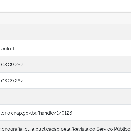
Paulo T.
T03:09:26Z
T03:09:26Z
itorio.enap.gov.br/handle/1/9126
onografia, cuja publicação pela "Revista do Serviço Públic