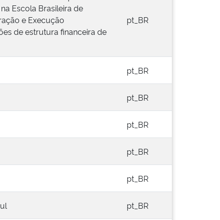
na Escola Brasileira de
oração e Execução
pt_BR
es de estrutura financeira de
pt_BR
pt_BR
pt_BR
pt_BR
pt_BR
ul
pt_BR