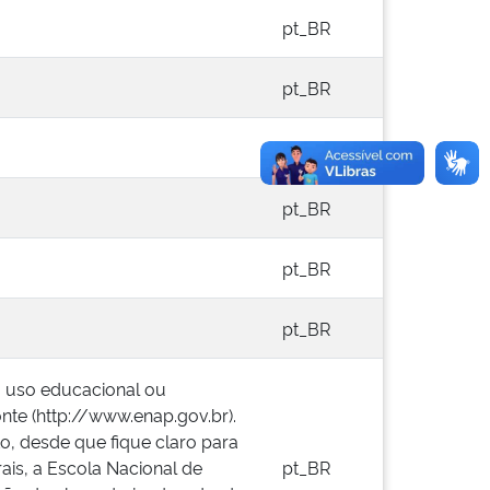
pt_BR
pt_BR
pt_BR
pt_BR
pt_BR
pt_BR
a uso educacional ou
onte (http://www.enap.gov.br).
o, desde que fique claro para
ais, a Escola Nacional de
pt_BR