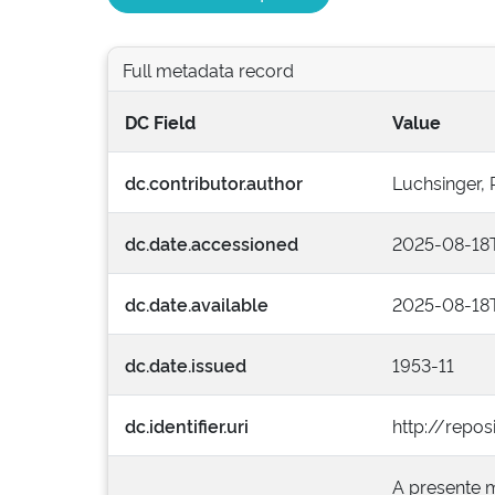
Full metadata record
DC Field
Value
dc.contributor.author
Luchsinger, 
dc.date.accessioned
2025-08-18
dc.date.available
2025-08-18
dc.date.issued
1953-11
dc.identifier.uri
http://repos
A presente m