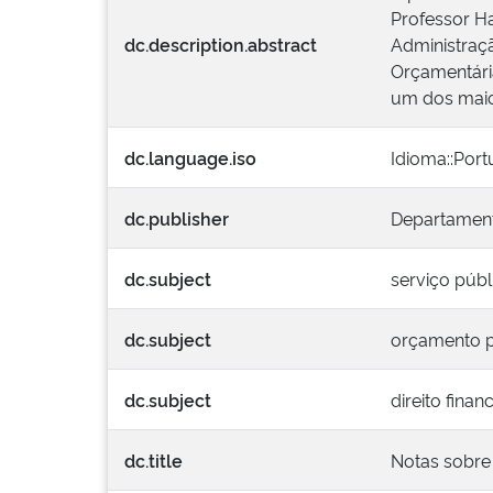
Professor Ha
dc.description.abstract
Administraç
Orçamentária
um dos maio
dc.language.iso
Idioma::Por
dc.publisher
Departament
dc.subject
serviço públ
dc.subject
orçamento p
dc.subject
direito finan
dc.title
Notas sobre