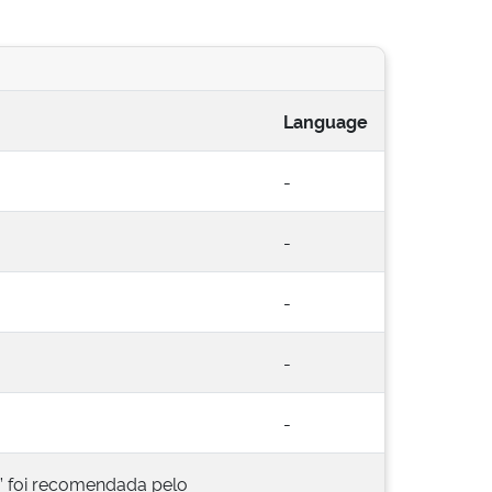
Language
-
-
-
-
-
o” foi recomendada pelo