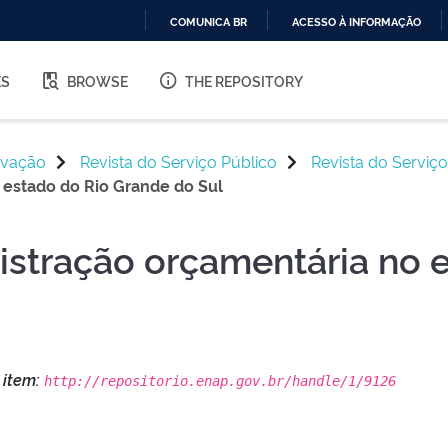
COMUNICA BR
ACESSO À INFORMAÇÃO
IR
PARA
ES
BROWSE
THE REPOSITORY
O
CONTEÚDO
ovação
Revista do Serviço Público
Revista do Serviço
 estado do Rio Grande do Sul
istração orçamentária no 
s item:
http://repositorio.enap.gov.br/handle/1/9126