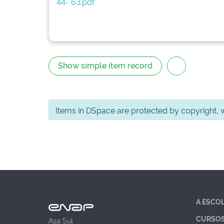
44- 63.pdf
Show simple item record
Items in DSpace are protected by copyright, wi
A ESCO
CURSO
Asa Sul