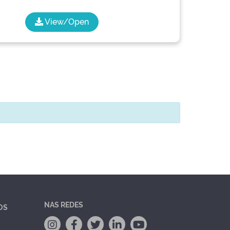
View/Open
NAS REDES
OS