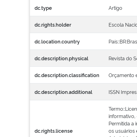
dc.type
Artigo
dc.rights.holder
Escola Naci
dc.location.country
País::BR:Bras
dc.description.physical
Revista do Se
dc.description.classification
Orçamento e
dc.description.additional
ISSN Impres
Termo::Lice
informativo,
Permitida a 
dc.rights.license
os usuários 