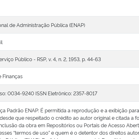
onal de Administração Pública (ENAP)
il
rviço Público - RSP, v. 4, n. 2, 1953, p. 44-63
 Finanças
so: 0034-9240 ISSN Eletrônico: 2357-8017
nça Padrão ENAP: É permitida a reprodução e a exibição par
 desde que respeitado o crédito ao autor original e citada a f
inclusão da obra em Repositórios ou Portais de Acesso Abert
esses “termos de uso” e quem é o detentor dos direitos autor