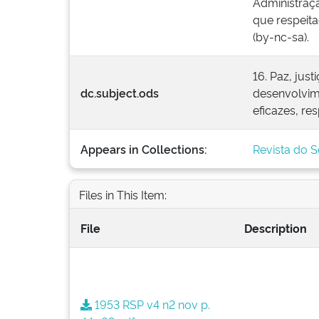
Administraçã
que respeita
(by-nc-sa).
16. Paz, jus
dc.subject.ods
desenvolvime
eficazes, re
Appears in Collections:
Revista do S
Files in This Item:
File
Description
1953 RSP v4 n2 nov p.