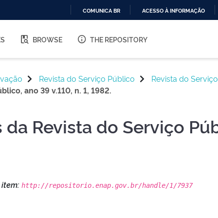
COMUNICA BR
ACESSO À INFORMAÇÃO
IR
PARA
ES
BROWSE
THE REPOSITORY
O
CONTEÚDO
ovação
Revista do Serviço Público
Revista do Serviço
lico, ano 39 v.110, n. 1, 1982.
da Revista do Serviço Públi
s item:
http://repositorio.enap.gov.br/handle/1/7937