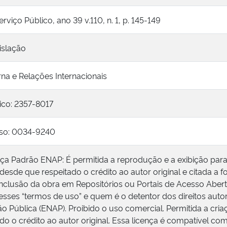
rviço Público, ano 39 v.110, n. 1, p. 145-149
gislação
erna e Relações Internacionais
ico: 2357-8017
so: 0034-9240
nça Padrão ENAP: É permitida a reprodução e a exibição par
 desde que respeitado o crédito ao autor original e citada a f
inclusão da obra em Repositórios ou Portais de Acesso Abert
esses “termos de uso” e quem é o detentor dos direitos autor
o Pública (ENAP). Proibido o uso comercial. Permitida a cri
do o crédito ao autor original. Essa licença é compatível 