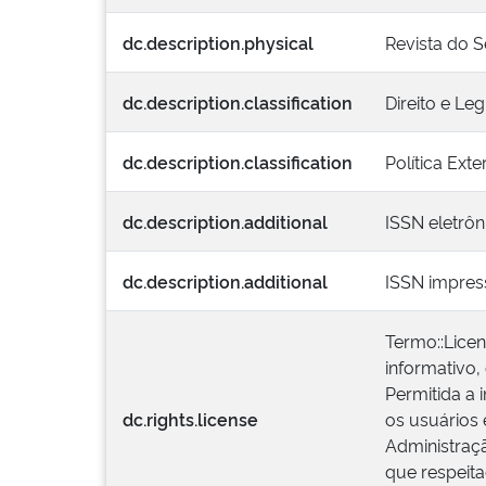
dc.description.physical
Revista do Se
dc.description.classification
Direito e Le
dc.description.classification
Política Ext
dc.description.additional
ISSN eletrôn
dc.description.additional
ISSN impres
Termo::Lice
informativo,
Permitida a 
dc.rights.license
os usuários 
Administraçã
que respeita