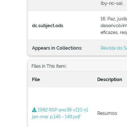
(by-nc-sa).
16. Paz, jus
dc.subject.ods
desenvolvime
eficazes, re
Appears in Collections:
Revista do S
Files in This Item:
File
Description
1982 RSP ano39 v110 n1
Resumos
jan-mar p.145 - 149.pdf