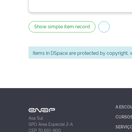
Show simple item record
Items in DSpace are protected by copyright, wi
A ESCO
CURSO
Asa Sul
SPO Área Especial 2-A
SERVIÇ
CEP 70.610-900