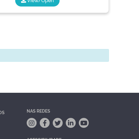
View/Open
NAS REDES
OS