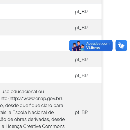
pt_BR
pt_BR
pt_BR
pt_BR
pt_BR
a uso educacional ou
onte (http://www.enap.gov.br).
o, desde que fique claro para
ais, a Escola Nacional de
pt_BR
ação de obras derivadas, desde
com a Licença Creative Commons