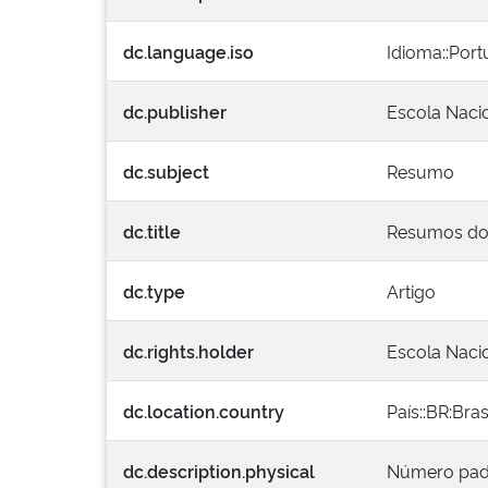
dc.language.iso
Idioma::Por
dc.publisher
Escola Naci
dc.subject
Resumo
dc.title
Resumos dos 
dc.type
Artigo
dc.rights.holder
Escola Naci
dc.location.country
País::BR:Bras
dc.description.physical
Número padro