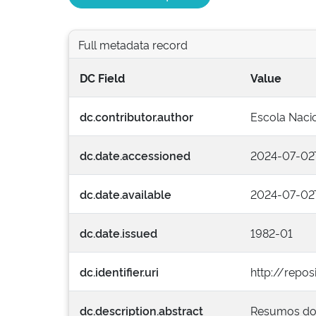
Full metadata record
DC Field
Value
dc.contributor.author
Escola Nacio
dc.date.accessioned
2024-07-02T
dc.date.available
2024-07-02T
dc.date.issued
1982-01
dc.identifier.uri
http://repos
dc.description.abstract
Resumos dos 