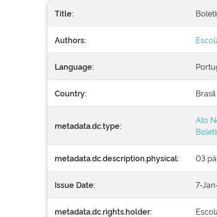
Title:
Boleti
Authors:
Escol
Language:
Portu
Country:
Brasil
Ato N
metadata.dc.type:
Bolet
metadata.dc.description.physical:
03 pá
Issue Date:
7-Jan
metadata.dc.rights.holder:
Escol