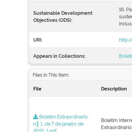
16. Pa
Sustainable Development
susten
Objectives (ODS):
inclus
URI:
http:
Appears in Collections:
Bolet
Files in This Item:
File
Description
Boletim Extraordinario
Boletim Intern
n║ 1, de 7 de janeiro de
Extraordinário
2015_1.pdf