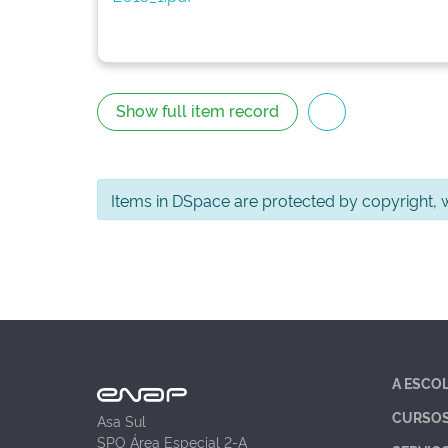
Show full item record
Items in DSpace are protected by copyright, wi
A ESCO
CURSO
Asa Sul
SPO Área Especial 2-A