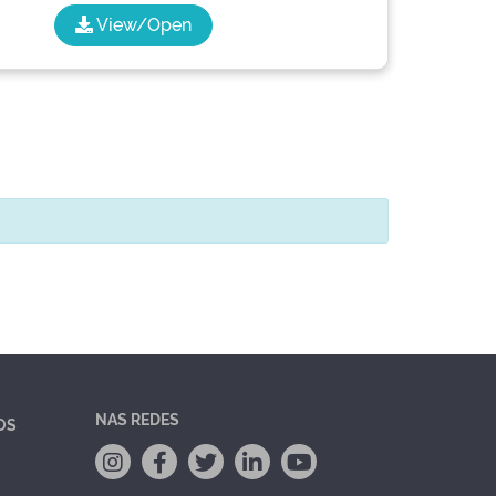
View/Open
NAS REDES
OS