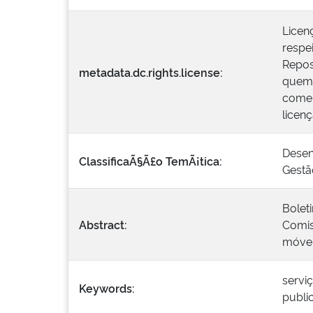
Licen
respei
Repos
metadata.dc.rights.license:
quem 
comer
licen
Desen
ClassificaÃ§Ã£o TemÃ¡tica:
Gestã
Bolet
Abstract:
Comis
móvei
servi
Keywords:
publi