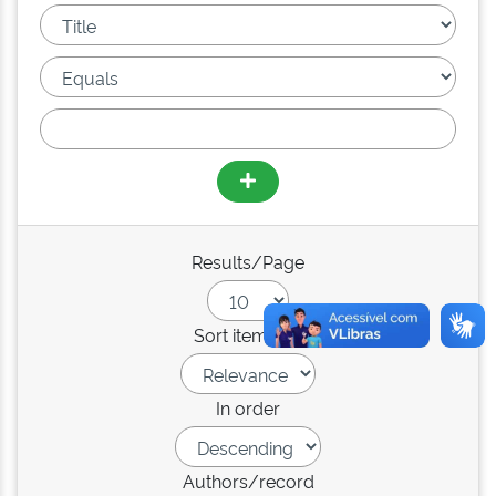
Results/Page
Sort items by
In order
Authors/record