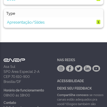
Type
Apresentação/Slides
1
NAS REDES
Asa Sul
SPO Área Especial 2-A
CEP 70.610-900
ACESSIBILIDADE
Brasília/DF
DEIXE SEU FEEDBACK
Horário de funcionamento
Compartilhe conosco
se nossos
08h00 às 18h00
canais estão adequados pra
Contato
você? Elogios também são