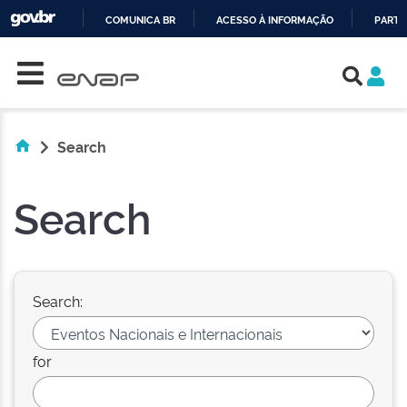
COMUNICA BR
ACESSO À INFORMAÇÃO
PARTI
Skip navigation
IR
PARA
O
CONTEÚDO
Search
Search
Search:
for