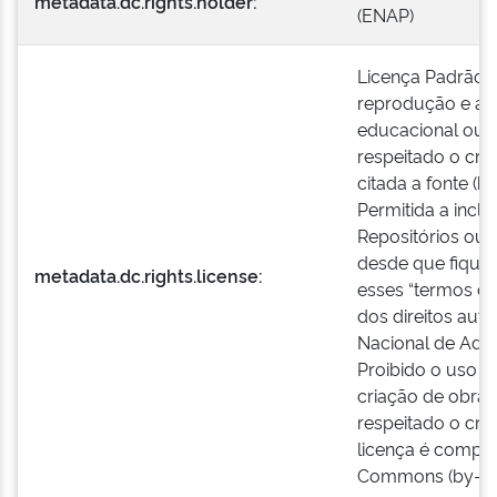
metadata.dc.rights.holder:
(ENAP)
Licença Padrão E
reprodução e a e
educacional ou i
respeitado o créd
citada a fonte (h
Permitida a incl
Repositórios ou 
desde que fique 
metadata.dc.rights.license:
esses “termos de
dos direitos auto
Nacional de Admi
Proibido o uso c
criação de obras
respeitado o créd
licença é compat
Commons (by-nc