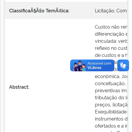
ClassificaÃ§Ã£o TemÃ¡tica:
Licitação. Comp
Custos não renov
diferenciação e 
vinculada: verba
reflexo no custo
de custos e a ha
vinculação entre
contratada e a 
econômica. Jogos
conceituação, c
Abstract:
preventivas Imp
tributação do lu
preços, licitação
Exequibilidade d
instrumentos de 
ofertados e a im