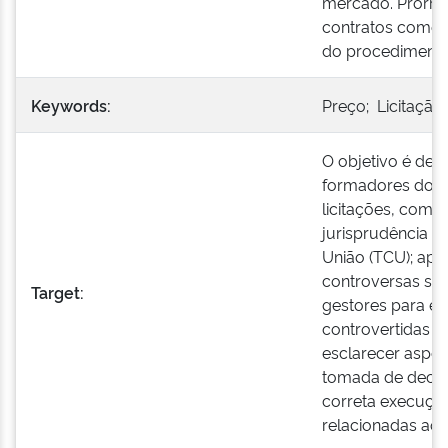
mercado. Prorro
contratos como 
do procedimento l
Keywords:
Preço; Licitaçã
O objetivo é deb
formadores dos 
licitações, com 
jurisprudência d
União (TCU); apr
controversas sobr
Target:
gestores para en
controvertidas na
esclarecer aspect
tomada de decis
correta execução
relacionadas ao