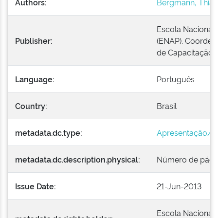
Authors:
Bergmann, Thia
Escola Nacional 
Publisher:
(ENAP). Coorden
de Capacitação
Language:
Português
Country:
Brasil
metadata.dc.type:
Apresentação/Sl
metadata.dc.description.physical:
Número de página
Issue Date:
21-Jun-2013
Escola Nacional 