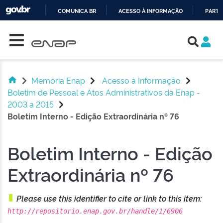
COMUNICA BR
ACESSO À INFORMAÇÃO
PARTI
Skip navigation
IR
PARA
O
CONTEÚDO
Memória Enap
Acesso à Informação
Boletim de Pessoal e Atos Administrativos da Enap -
2003 a 2015
Boletim Interno - Edição Extraordinária nº 76
Boletim Interno - Edição
Extraordinária nº 76
Please use this identifier to cite or link to this item:
http://repositorio.enap.gov.br/handle/1/6906