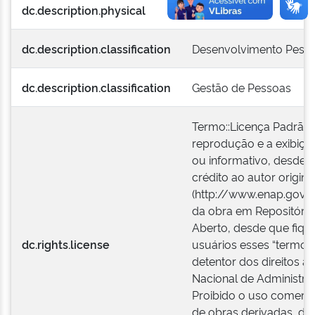
dc.description.physical
03 páginas
dc.description.classification
Desenvolvimento Pesso
dc.description.classification
Gestão de Pessoas
Termo::Licença Padrão 
reprodução e a exibiçã
ou informativo, desde 
crédito ao autor original
(http://www.enap.gov.br
da obra em Repositório
Aberto, desde que fique
dc.rights.license
usuários esses “termos
detentor dos direitos au
Nacional de Administra
Proibido o uso comercia
de obras derivadas, de