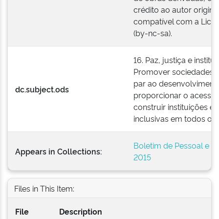
crédito ao autor origina
compatível com a Lic
(by-nc-sa).
16. Paz, justiça e institu
Promover sociedades pa
par ao desenvolvimento
dc.subject.ods
proporcionar o acesso à
construir instituições e
inclusivas em todos os n
Boletim de Pessoal e A
Appears in Collections:
2015
Files in This Item:
File
Description