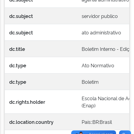
dc.subject
servidor publico
dc.subject
ato administrativo
dc.title
Boletim Interno - Edição
dc.type
Ato Normativo
dc.type
Boletim
Escola Nacional de Adm
dc.rights.holder
(Enap)
dc.location.country
País::BR:Brasil