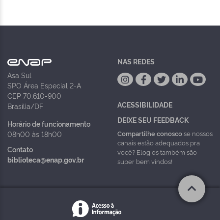
NAS REDES
Asa Sul
SPO Área Especial 2-A
CEP 70.610-900
ACESSIBILIDADE
Brasília/DF
DEIXE SEU FEEDBACK
Horário de funcionamento
Compartilhe conosco
se nossos
08h00 às 18h00
canais estão adequados pra
Contato
você? Elogios também são
biblioteca@enap.gov.br
super bem vindos!