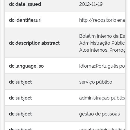
dc.date.issued
2012-11-19
dc.identifier.uri
http://repositorio.ena
Boletim Interno da Esc
dc.description.abstract
Administração Pública 
Atos internos. Prorroga
dc.language.iso
Idioma::Português:port
dc.subject
serviço público
dc.subject
administração pública f
dc.subject
gestão de pessoas
dc.subject
agente administrativo