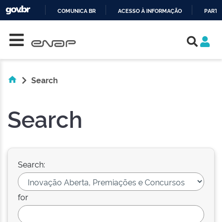
COMUNICA BR
ACESSO À INFORMAÇÃO
PARTI
Skip navigation
IR
PARA
O
CONTEÚDO
Search
Search
Search:
for