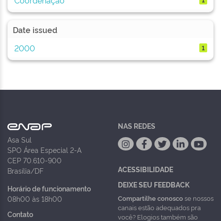
Date issued
2000
1
NAS REDES
Asa Sul
SPO Área Especial 2-A
CEP 70.610-900
ACESSIBILIDADE
Brasília/DF
DEIXE SEU FEEDBACK
Horário de funcionamento
Compartilhe conosco
se nossos
08h00 às 18h00
canais estão adequados pra
Contato
você? Elogios também são