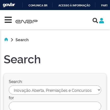
COMUNICA BR
ACESSO À INFORMAÇÃO
PARTI
Skip navigation
IR
PARA
O
CONTEÚDO
Search
Search
Search:
for