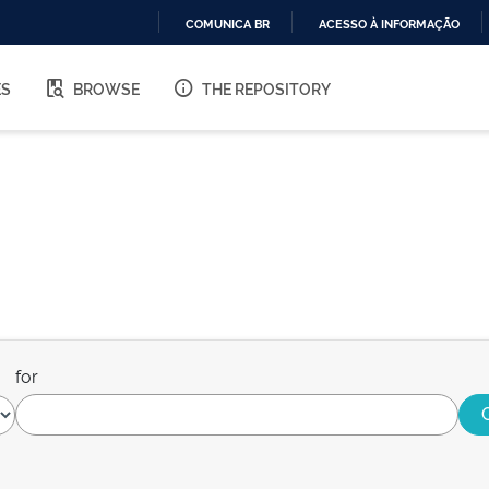
COMUNICA BR
ACESSO À INFORMAÇÃO
IR
PARA
ES
BROWSE
THE REPOSITORY
O
CONTEÚDO
for