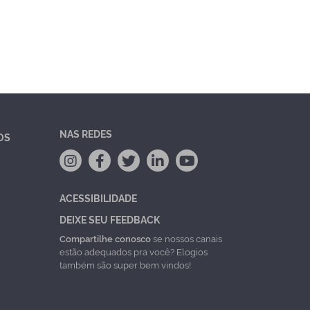
NAS REDES
OS
ACESSIBILIDADE
DEIXE SEU FEEDBACK
Compartilhe conosco
se nossos canais
estão adequados pra você? Elogios
também são super bem vindos!