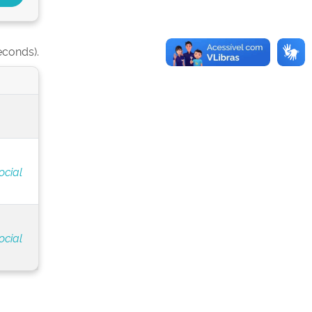
econds).
ocial
ocial