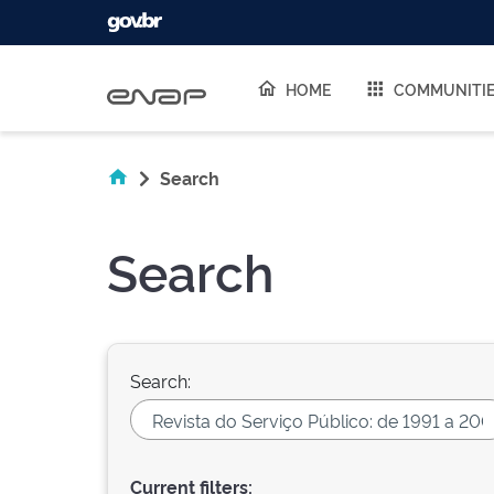
Skip navigation
HOME
COMMUNITI
Search
Search
Search:
Current filters: