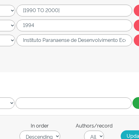
In order
Authors/record