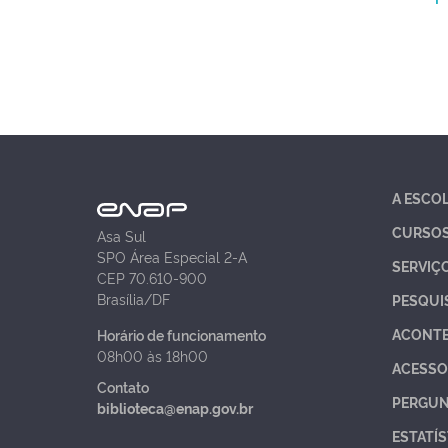
A ESCO
CURSO
Asa Sul
SPO Área Especial 2-A
SERVIÇ
CEP 70.610-900
Brasília/DF
PESQUI
ACONT
Horário de funcionamento
08h00 às 18h00
ACESSO
Contato
PERGUN
biblioteca@enap.gov.br
ESTATÍS