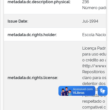
metadata.dc.description.physical:
236
Número padroniz
Issue Date:
Jul-1994
metadata.dc.rights.holder:
Escola Naciona
Licença Padrão
para uso educa
o crédito ao aut
(http://www.en
Repositórios o
metadata.dc.rights.license:
claro para os 
detentor dos di
Administração 
Permitida a cr
respeitado o cr
compatível com