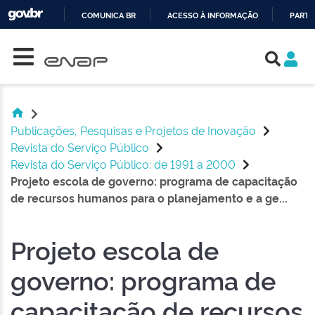
COMUNICA BR
ACESSO À INFORMAÇÃO
PARTI
Skip navigation
IR
PARA
O
CONTEÚDO
Publicações, Pesquisas e Projetos de Inovação
Revista do Serviço Público
Revista do Serviço Público: de 1991 a 2000
Projeto escola de governo: programa de capacitação
de recursos humanos para o planejamento e a ge...
Projeto escola de
governo: programa de
capacitação de recursos