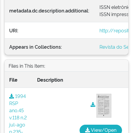
ISSN eletrônic
metadata.dc.description.additional:
ISSN impresso
URI:
http://reposit
Appears in Collections:
Revista do Ser
Files in This Item:
File
Description
1994
RSP
ano.45
v.118 n.2
jul-ago
View/Open
p.235-