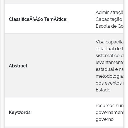
Administração 
ClassificaÃ§Ã£o TemÃ¡tica:
Capacitação Pr
Escola de Gov
Visa capacitar
estadual de for
sistemático da
levantamento da
Abstract:
estadual e nac
metodologias q
dos eventos me
Estado.
recursos human
Keywords:
governamental;
governo