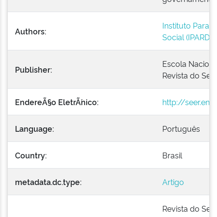
Instituto Para
Authors:
Social (IPARDE
Escola Naciona
Publisher:
Revista do Serv
EndereÃ§o EletrÃ´nico:
http://seer.en
Language:
Português
Country:
Brasil
metadata.dc.type:
Artigo
Revista do Servi