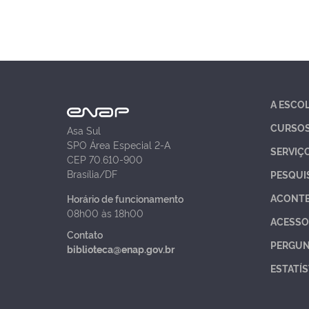
A ESCO
CURSO
Asa Sul
SPO Área Especial 2-A
SERVIÇ
CEP 70.610-900
Brasília/DF
PESQUI
ACONT
Horário de funcionamento
08h00 às 18h00
ACESSO
Contato
PERGUN
biblioteca@enap.gov.br
ESTATÍS