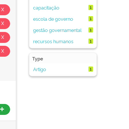
capacitação
1
escola de governo
1
gestão governamental
1
recursos humanos
1
Type
Artigo
1