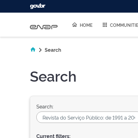
Skip navigation
HOME
COMMUNITI
Search
Search
Search:
Current filters: