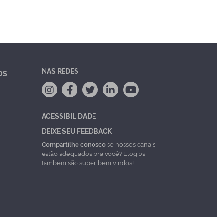
NAS REDES
OS
ACESSIBILIDADE
DEIXE SEU FEEDBACK
Compartilhe conosco
se nossos canais
estão adequados pra você? Elogios
também são super bem vindos!