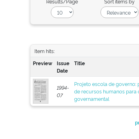
Results/Page
Sort items by
Item hits:
Preview
Issue
Title
Date
Projeto escola de governo:
1994-
de recursos humanos para o
07
governamental
p