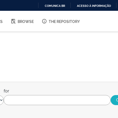
COMUNICA BR
ACESSO À INFORMAÇÃO
IR
PARA
ES
BROWSE
THE REPOSITORY
O
CONTEÚDO
for