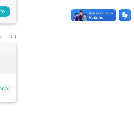
econds).
ocial