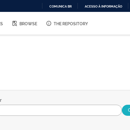
COMUNICA BR
ACESSO À INFORMAÇÃO
IR
PARA
ES
BROWSE
THE REPOSITORY
O
CONTEÚDO
r