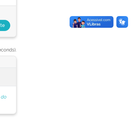
econds).
 do