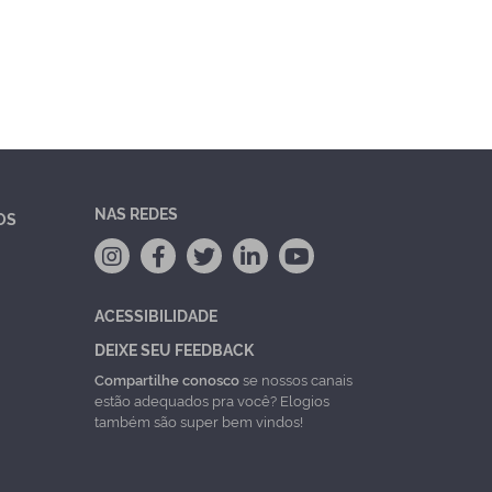
NAS REDES
OS
ACESSIBILIDADE
DEIXE SEU FEEDBACK
Compartilhe conosco
se nossos canais
estão adequados pra você? Elogios
também são super bem vindos!