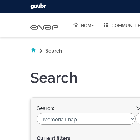
Skip navigation
HOME
COMMUNITI
Search
Search
fo
Search:
Current filters: