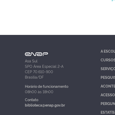
A ESCO
CURSO
Asa Sul
SPO Área Especial 2-A
SERVIÇ
CEP 70.610-900
Brasília/DF
PESQUI
ACONT
Horário de funcionamento
08h00 às 18h00
ACESSO
Contato
PERGUN
biblioteca@enap.gov.br
ESTATÍS