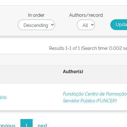
In order
Authors/record
Results 1-1 of 1 (Search time: 0.002 s
Author(s)
Fundação Centro de Formação
ário
Servidor Público (FUNCEP)
revious
1
next