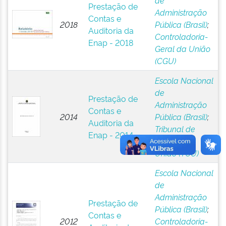
de
Prestação de
Administração
Contas e
2018
Pública (Brasil)
;
Auditoria da
Controladoria-
Enap - 2018
Geral da União
(CGU)
Escola Nacional
de
Prestação de
Administração
Contas e
2014
Pública (Brasil)
;
Auditoria da
Tribunal de
Enap - 2014
Contas da
União (TCU)
Escola Nacional
de
Administração
Prestação de
Pública (Brasil)
;
Contas e
2012
Controladoria-