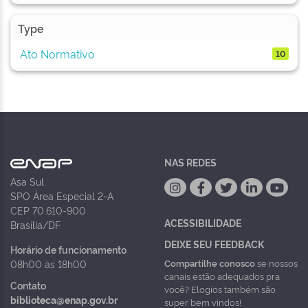
Type
Ato Normativo
10
NAS REDES
Asa Sul
SPO Área Especial 2-A
CEP 70.610-900
ACESSIBILIDADE
Brasília/DF
DEIXE SEU FEEDBACK
Horário de funcionamento
Compartilhe conosco
se nossos
08h00 às 18h00
canais estão adequados pra
Contato
você? Elogios também são
biblioteca@enap.gov.br
super bem vindos!