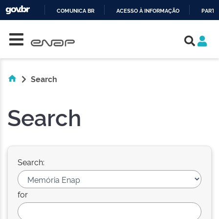
COMUNICA BR
ACESSO À INFORMAÇÃO
PARTI
Skip navigation
IR
PARA
O
CONTEÚDO
Search
Search
Search:
for