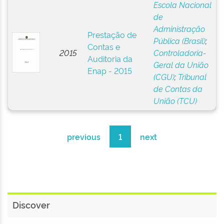
Escola Nacional
de
Administração
Prestação de
Pública (Brasil)
;
Contas e
2015
Controladoria-
Auditoria da
Geral da União
Enap - 2015
(CGU)
;
Tribunal
de Contas da
União (TCU)
previous
1
next
Discover