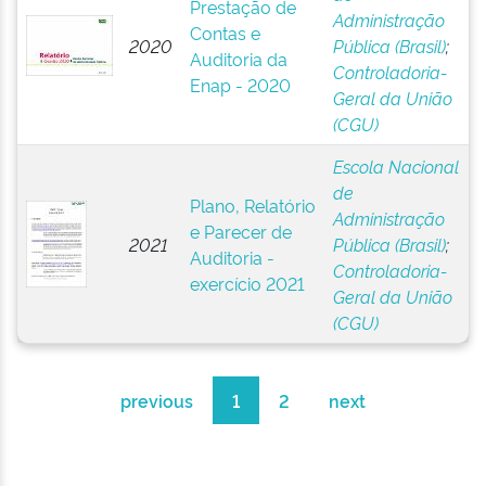
Prestação de
Administração
Contas e
2020
Pública (Brasil)
;
Auditoria da
Controladoria-
Enap - 2020
Geral da União
(CGU)
Escola Nacional
de
Plano, Relatório
Administração
e Parecer de
2021
Pública (Brasil)
;
Auditoria -
Controladoria-
exercício 2021
Geral da União
(CGU)
previous
1
2
next