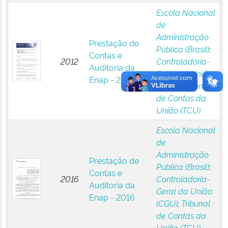
Escola Nacional
de
Administração
Prestação de
Pública (Brasil)
;
Contas e
2012
Controladoria-
Auditoria da
Geral da União
Enap - 2012
(CGU)
;
Tribunal
de Contas da
União (TCU)
Escola Nacional
de
Administração
Prestação de
Pública (Brasil)
;
Contas e
2016
Controladoria-
Auditoria da
Geral da União
Enap - 2016
(CGU)
;
Tribunal
de Contas da
União (TCU)