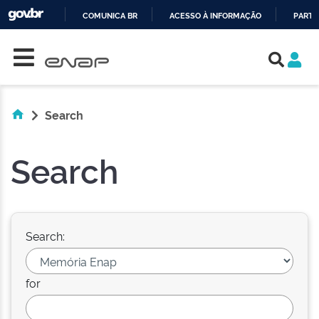
COMUNICA BR
ACESSO À INFORMAÇÃO
PARTI
Skip navigation
IR
PARA
O
CONTEÚDO
Search
Search
Search:
for