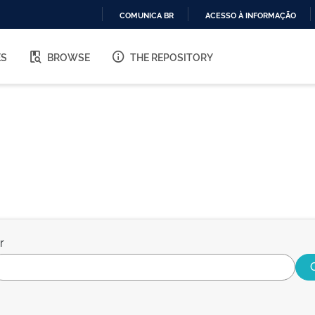
COMUNICA BR
ACESSO À INFORMAÇÃO
IR
PARA
ES
BROWSE
THE REPOSITORY
O
CONTEÚDO
r