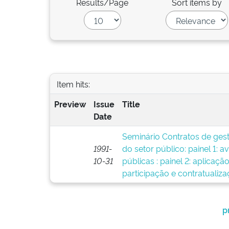
Results/Page
Sort items by
Item hits:
Preview
Issue
Title
Date
Seminário Contratos de gest
1991-
do setor público: painel 1: a
10-31
públicas : painel 2: aplicaçã
participação e contratualiza
p