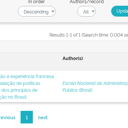
In order
Authors/record
Results 1-1 of 1 (Search time: 0.004 s
Author(s)
ão e experiência francesa
valiação de políticas
Escola Nacional de Administra
o dos princípios de
Pública (Brasil)
ção no Brasil.
revious
1
next