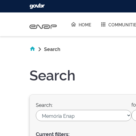
Skip navigation
HOME
COMMUNITI
Search
Search
fo
Search:
Current filters: