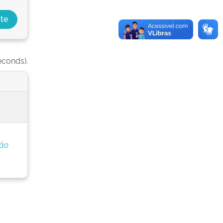
econds).
ção