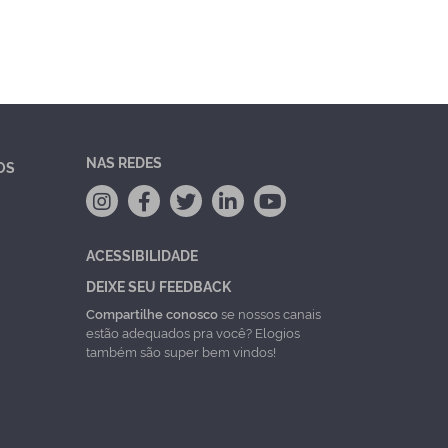
NAS REDES
OS
ACESSIBILIDADE
DEIXE SEU FEEDBACK
Compartilhe conosco
se nossos canais
estão adequados pra você? Elogios
também são super bem vindos!