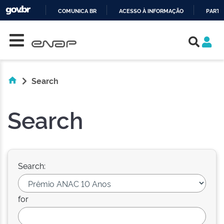
COMUNICA BR
ACESSO À INFORMAÇÃO
PARTI
Skip navigation
IR
PARA
O
CONTEÚDO
Search
Search
Search:
for