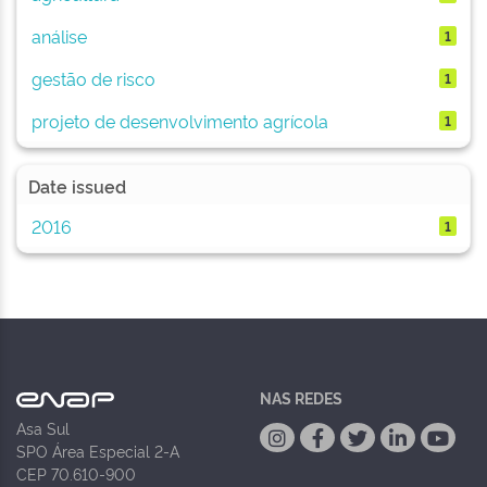
análise
1
gestão de risco
1
projeto de desenvolvimento agrícola
1
Date issued
2016
1
NAS REDES
Asa Sul
SPO Área Especial 2-A
CEP 70.610-900