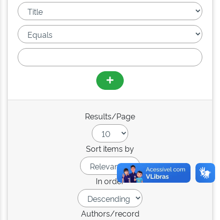
Results/Page
Sort items by
In order
Authors/record