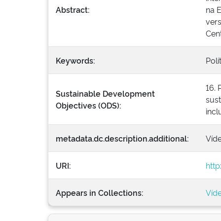
Abstract:
na E
ver
Cent
Keywords:
Pol
16. 
Sustainable Development
sust
Objectives (ODS):
incl
metadata.dc.description.additional:
Víde
URI:
http
Appears in Collections:
Víd