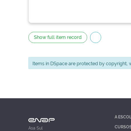
Show full item record
Items in DSpace are protected by copyright, wi
A ESCO
CURSO
Asa Sul