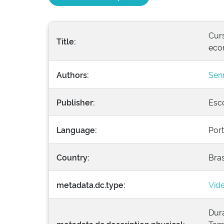
Curs
Title:
eco
Authors:
Senn
Publisher:
Esco
Language:
Por
Country:
Bras
metadata.dc.type:
Víd
Dura