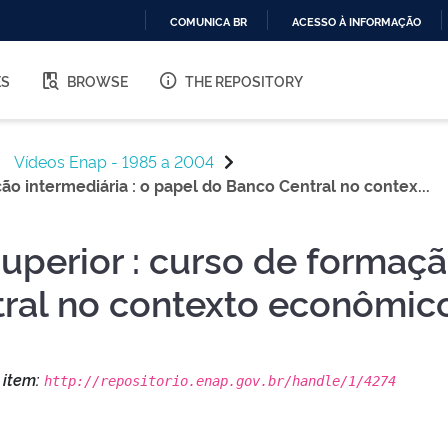
COMUNICA BR
ACESSO À INFORMAÇÃO
IR
PARA
ES
BROWSE
THE REPOSITORY
O
CONTEÚDO
Vídeos Enap - 1985 a 2004
ão intermediária : o papel do Banco Central no contex...
perior : curso de formação
ral no contexto econômico
s item:
http://repositorio.enap.gov.br/handle/1/4274