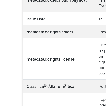
metadata.dc.description.physical:
Tam
For
Issue Date:
16-
metadata.dc.rights.holder:
Esco
Lic
resp
em R
metadata.dc.rights.license:
e qu
come
lic
ClassificaÃ§Ã£o TemÃ¡tica:
Pol
Exp
inte