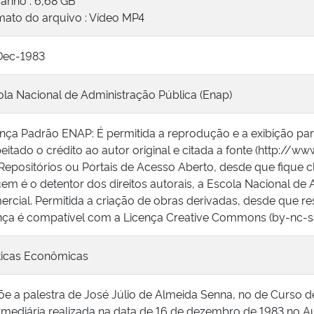
anho : 6,68 GB
mato do arquivo : Vídeo MP4
Dec-1983
la Nacional de Administração Pública (Enap)
ença Padrão ENAP: É permitida a reprodução e a exibição pa
eitado o crédito ao autor original e citada a fonte (http://ww
epositórios ou Portais de Acesso Aberto, desde que fique c
em é o detentor dos direitos autorais, a Escola Nacional de 
rcial. Permitida a criação de obras derivadas, desde que res
ença é compatível com a Licença Creative Commons (by-nc-sa
íticas Econômicas
õe a palestra de José Júlio de Almeida Senna, no de Curso 
rmediária realizada na data de 16 de dezembro de 1983 no A