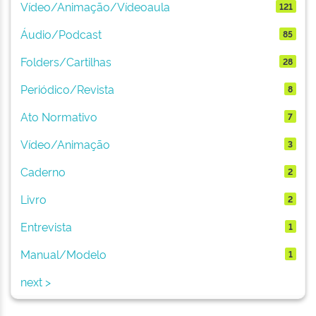
Vídeo/Animação/Vídeoaula
121
Áudio/Podcast
85
Folders/Cartilhas
28
Periódico/Revista
8
Ato Normativo
7
Vídeo/Animação
3
Caderno
2
Livro
2
Entrevista
1
Manual/Modelo
1
next >