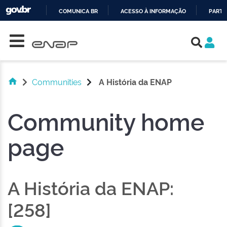
COMUNICA BR
ACESSO À INFORMAÇÃO
PARTI
Skip navigation
IR
PARA
O
CONTEÚDO
Communities
A História da ENAP
Community home
page
A História da ENAP:
[258]