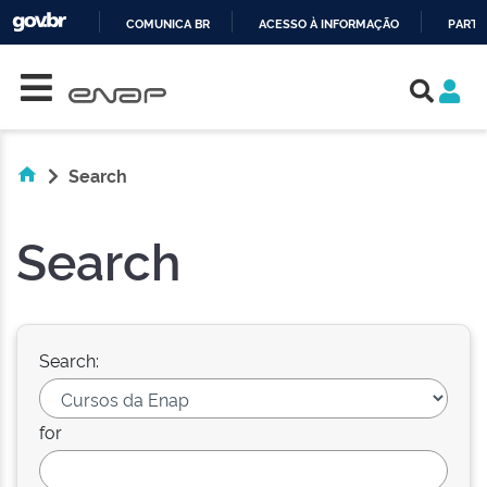
COMUNICA BR
ACESSO À INFORMAÇÃO
PARTI
Skip navigation
IR
PARA
O
CONTEÚDO
Search
Search
Search:
for