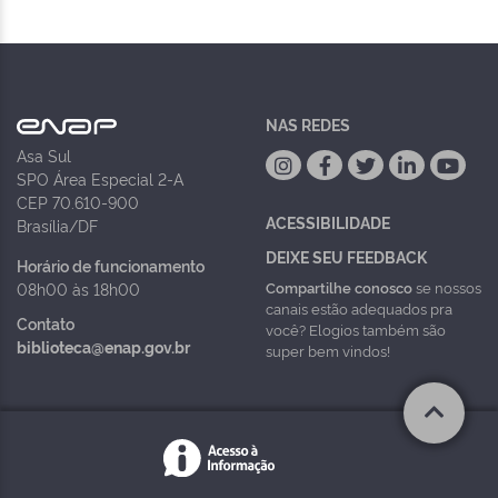
NAS REDES
Asa Sul
SPO Área Especial 2-A
CEP 70.610-900
ACESSIBILIDADE
Brasília/DF
DEIXE SEU FEEDBACK
Horário de funcionamento
Compartilhe conosco
se nossos
08h00 às 18h00
canais estão adequados pra
Contato
você? Elogios também são
biblioteca@enap.gov.br
super bem vindos!