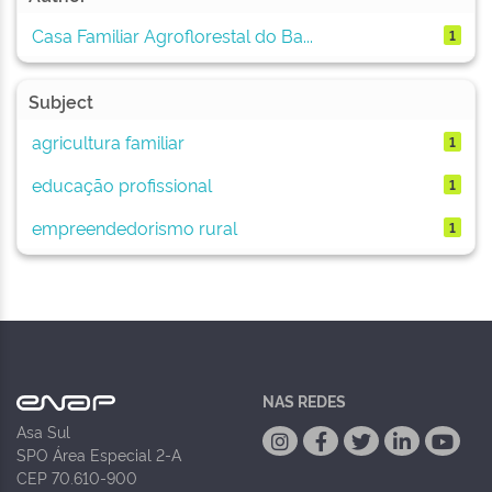
Casa Familiar Agroflorestal do Ba...
1
Subject
agricultura familiar
1
educação profissional
1
empreendedorismo rural
1
NAS REDES
Asa Sul
SPO Área Especial 2-A
CEP 70.610-900