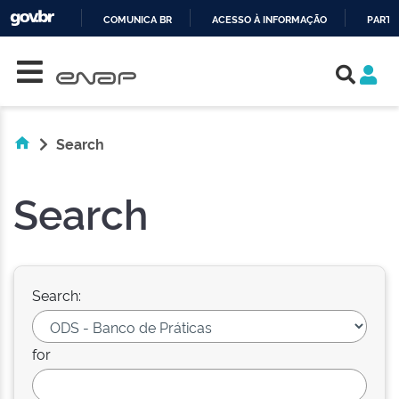
COMUNICA BR
ACESSO À INFORMAÇÃO
PARTI
Skip navigation
IR
PARA
O
CONTEÚDO
Search
Search
Search:
for