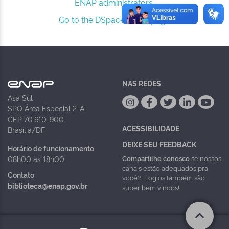
ENAP administrators.
Go to the DSpace home page
NAS REDES
Asa Sul
SPO Área Especial 2-A
CEP 70.610-900
ACESSIBILIDADE
Brasília/DF
DEIXE SEU FEEDBACK
Horário de funcionamento
Compartilhe conosco
se nossos
08h00 às 18h00
canais estão adequados pra
Contato
você? Elogios também são
biblioteca@enap.gov.br
super bem vindos!