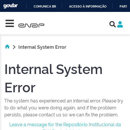
COMUNICA BR
ACESSO À INFORMAÇÃO
PARTI
Skip navigation
IR
PARA
O
CONTEÚDO
Internal System Error
Internal System
Error
The system has experienced an internal error. Please try
to do what you were doing again, and if the problem
persists, please contact us so we can fix the problem.
Leave a message for the Repositório Institucional da