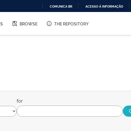
COMUNICA BR
ACESSO À INFORMAÇÃO
IR
PARA
ES
BROWSE
THE REPOSITORY
O
CONTEÚDO
for