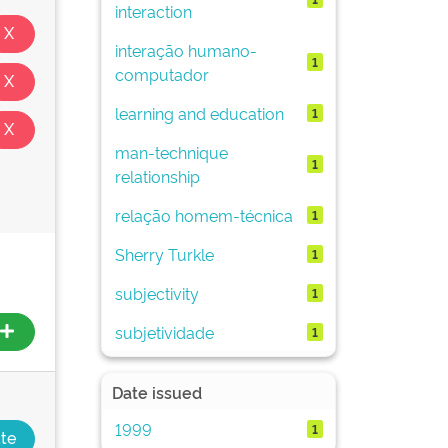
interaction
interação humano-
1
computador
learning and education
1
man-technique
1
relationship
relação homem-técnica
1
Sherry Turkle
1
subjectivity
1
subjetividade
1
Date issued
1999
1