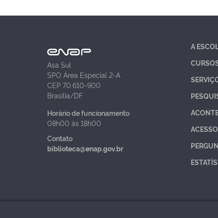
A ESCO
CURSO
Asa Sul
SPO Área Especial 2-A
SERVIÇ
CEP 70.610-900
Brasília/DF
PESQUI
ACONT
Horário de funcionamento
08h00 às 18h00
ACESSO
Contato
PERGUN
biblioteca@enap.gov.br
ESTATÍS