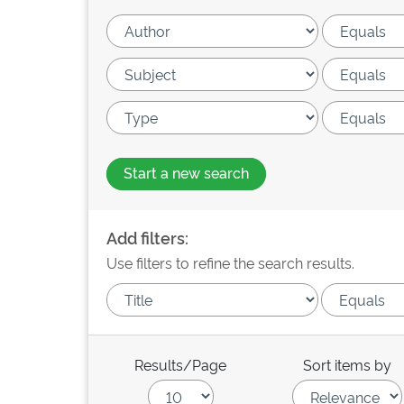
Start a new search
Add filters:
Use filters to refine the search results.
Results/Page
Sort items by