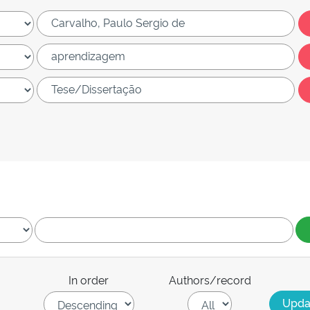
In order
Authors/record