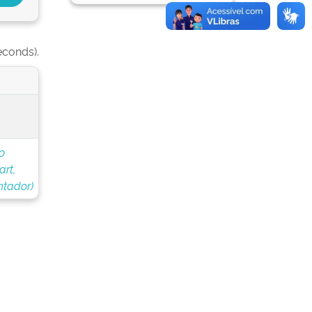
econds).
o
art,
ntador)