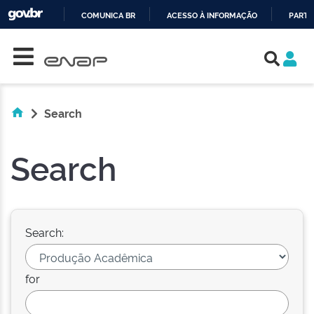
COMUNICA BR
ACESSO À INFORMAÇÃO
PARTI
Skip navigation
IR
PARA
O
CONTEÚDO
Search
Search
Search:
for