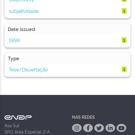
subjetividade
1
Date issued
1999
1
Type
Tese/Dissertação
1
NAS REDES
Asa Sul
SPO Área Especial 2-A