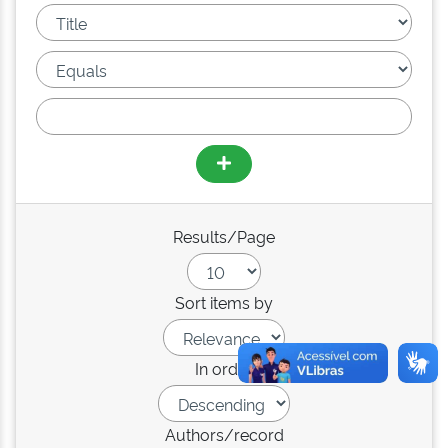
Results/Page
Sort items by
In order
Authors/record