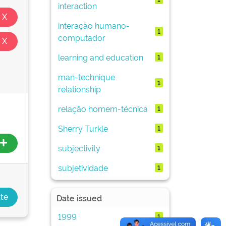
interaction
interação humano-
1
computador
learning and education
1
man-technique
1
relationship
relação homem-técnica
1
Sherry Turkle
1
subjectivity
1
subjetividade
1
Date issued
1999
1