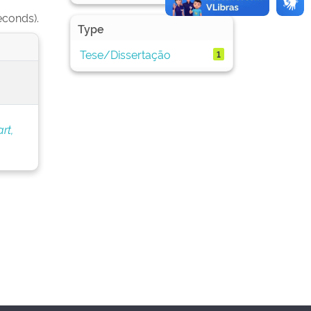
econds).
Type
Tese/Dissertação
1
rt,