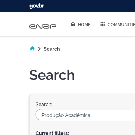
Skip navigation
HOME
COMMUNITI
Search
Search
Search:
Current filters: