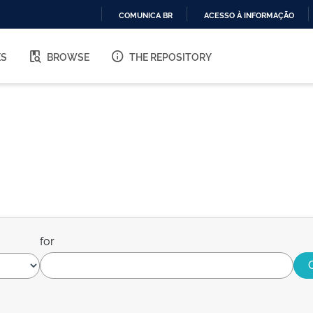
COMUNICA BR
ACESSO À INFORMAÇÃO
IR
PARA
ES
BROWSE
THE REPOSITORY
O
CONTEÚDO
for