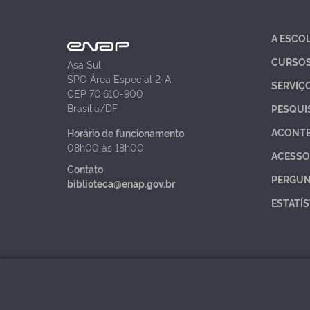
A ESCO
CURSO
Asa Sul
SPO Área Especial 2-A
SERVIÇ
CEP 70.610-900
Brasília/DF
PESQUI
ACONT
Horário de funcionamento
08h00 às 18h00
ACESSO
Contato
PERGUN
biblioteca@enap.gov.br
ESTATÍS