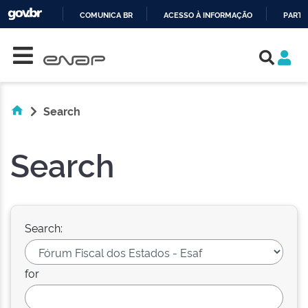
COMUNICA BR
ACESSO À INFORMAÇÃO
PARTI
Skip navigation
IR
PARA
O
CONTEÚDO
Search
Search
Search:
for