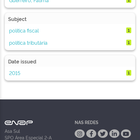
Subject
política fiscal
1
política tributária
1
Date issued
2015
1
NAS REDES
Asa Sul
SPO Área Especial 2-A