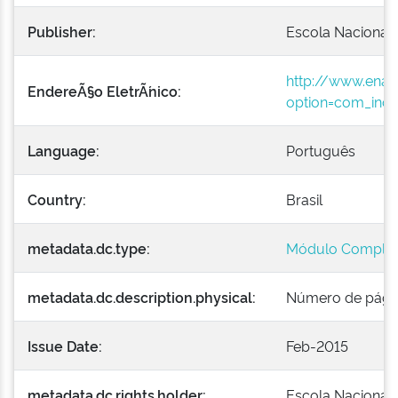
Publisher:
Escola Nacional 
http://www.enap
EndereÃ§o EletrÃ´nico:
option=com_incl
Language:
Português
Country:
Brasil
metadata.dc.type:
Módulo Comple
metadata.dc.description.physical:
Número de página
Issue Date:
Feb-2015
metadata.dc.rights.holder:
Escola Nacional 