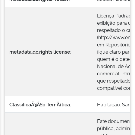
Licença Padrão E
exibição para us
respeitado o créd
(http://www.enap
em Repositórios 
metadata.dc.rights.license:
fique claro para
quem é o detentor
Nacional de Admi
comercial. Permi
que respeitado o 
compatível com 
ClassificaÃ§Ã£o TemÃ¡tica:
Habitação. Sane
Este documento 
pública, administ