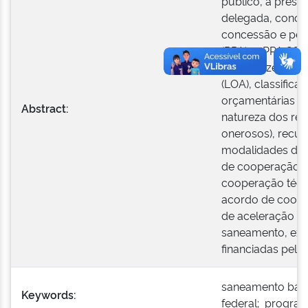
público, a prest
delegada, conce
concessão e perm
(PPA), o PPA 201
de diretrizes orç
(LOA), classific
orçamentárias v
Abstract:
natureza dos rec
onerosos), recur
modalidades de 
de cooperação té
cooperação técni
acordo de coope
de aceleração do
saneamento, ex
financiadas pelo 
saneamento básic
Keywords:
federal; program