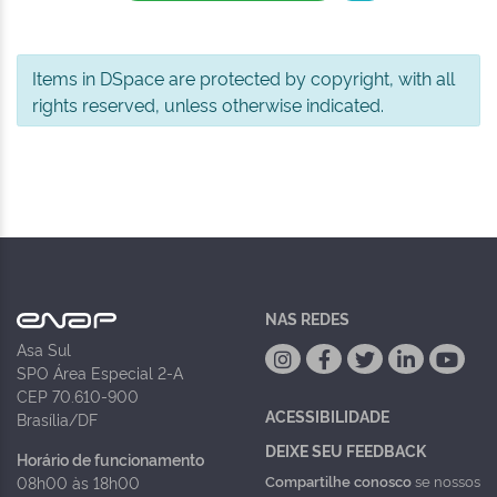
Items in DSpace are protected by copyright, with all
rights reserved, unless otherwise indicated.
NAS REDES
Asa Sul
SPO Área Especial 2-A
CEP 70.610-900
ACESSIBILIDADE
Brasília/DF
DEIXE SEU FEEDBACK
Horário de funcionamento
Compartilhe conosco
se nossos
08h00 às 18h00