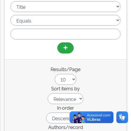
Results/Page
Sort items by
In order
Authors/record