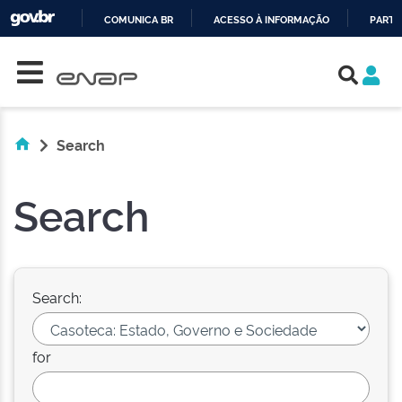
COMUNICA BR
ACESSO À INFORMAÇÃO
PARTI
Skip navigation
IR
PARA
O
CONTEÚDO
Search
Search
Search:
for