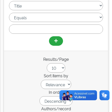
Results/Page
Sort items by
In order
Authors/record