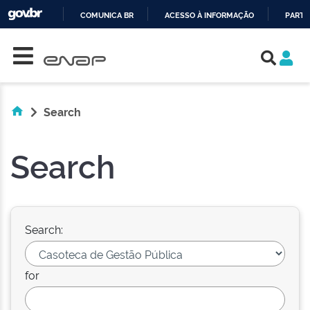
COMUNICA BR
ACESSO À INFORMAÇÃO
PARTI
Skip navigation
IR
PARA
O
CONTEÚDO
Search
Search
Search:
for