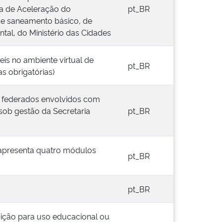
a de Aceleração do
pt_BR
de saneamento básico, de
tal, do Ministério das Cidades
is no ambiente virtual de
pt_BR
 obrigatórias)
es federados envolvidos com
sob gestão da Secretaria
pt_BR
 apresenta quatro módulos
pt_BR
pt_BR
bição para uso educacional ou