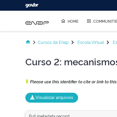
Skip navigation
HOME
COMMUNITI
Cursos da Enap
Escola Virtual
Es
Curso 2: mecanismos
Please use this identifier to cite or link to thi
Visualizar arquivos
Full metadata record