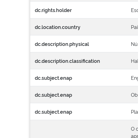
dc.rights.holder
Es
dc.location.country
Paí
dc.description.physical
Nú
dc.description.classification
Ha
dc.subject.enap
Eng
dc.subject.enap
Ob
dc.subject.enap
Pl
O 
ap