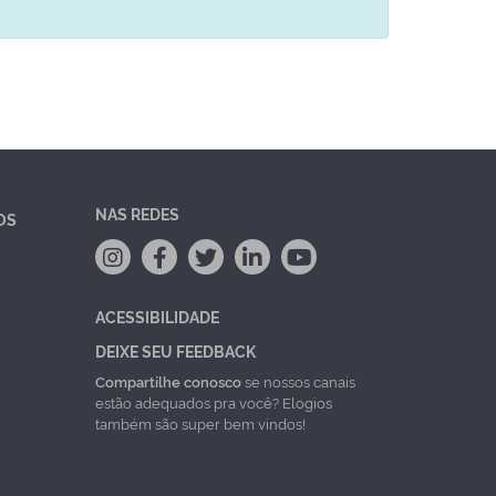
NAS REDES
OS
ACESSIBILIDADE
DEIXE SEU FEEDBACK
Compartilhe conosco
se nossos canais
estão adequados pra você? Elogios
também são super bem vindos!