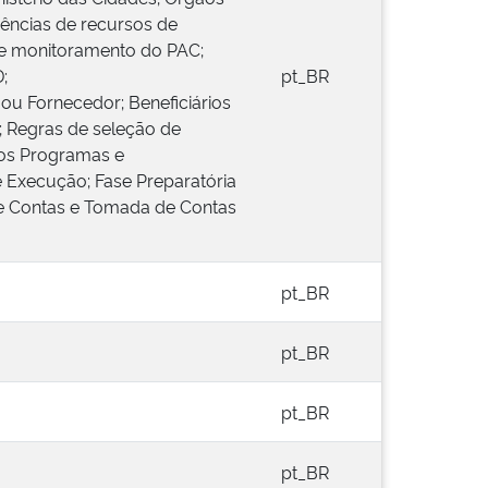
rências de recursos de
e monitoramento do PAC;
;
pt_BR
ou Fornecedor; Beneficiários
s; Regras de seleção de
os Programas e
Execução; Fase Preparatória
de Contas e Tomada de Contas
pt_BR
pt_BR
pt_BR
pt_BR