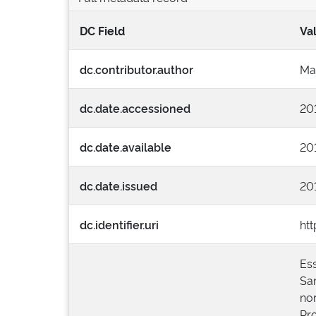
DC Field
Va
dc.contributor.author
Mar
dc.date.accessioned
20
dc.date.available
20
dc.date.issued
20
dc.identifier.uri
ht
Es
Sa
no
Pr