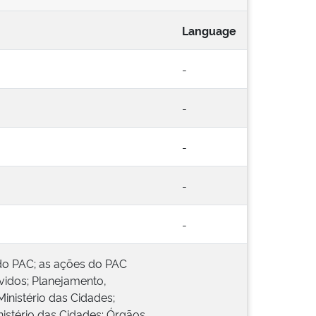
Language
-
-
-
-
-
do PAC; as ações do PAC
idos; Planejamento,
nistério das Cidades;
istério das Cidades; Órgãos