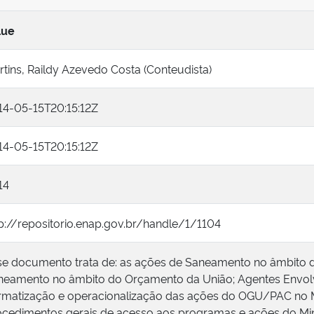
lue
tins, Raildy Azevedo Costa (Conteudista)
14-05-15T20:15:12Z
14-05-15T20:15:12Z
14
tp://repositorio.enap.gov.br/handle/1/1104
se documento trata de: as ações de Saneamento no âmbito 
neamento no âmbito do Orçamento da União; Agentes Envolv
rmatização e operacionalização das ações do OGU/PAC no Mi
ocedimentos gerais de acesso aos programas e ações do Min