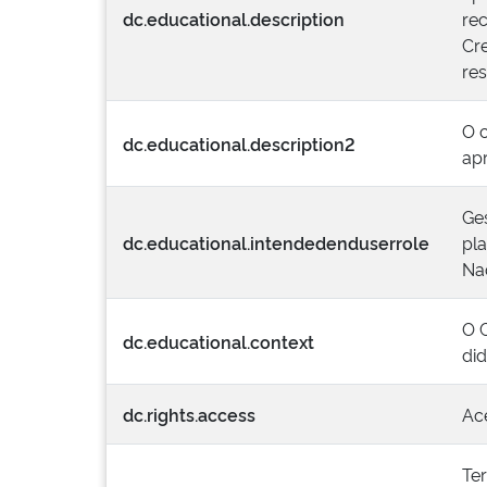
dc.educational.description
re
Cr
re
O 
dc.educational.description2
ap
Ges
dc.educational.intendedenduserrole
pl
Na
O 
dc.educational.context
did
dc.rights.access
Ac
Te