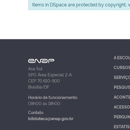
Items in DSpace are protected by copyright, wi
A ESCO
CURSO
Asa Sul
SPO Área Especial 2-A
SERVIÇ
CEP 70.610-900
Brasília/DF
PESQUI
ACONT
Horário de funcionamento
08h00 às 18h00
ACESSO
Contato
PERGUN
biblioteca@enap.gov.br
ESTATÍS