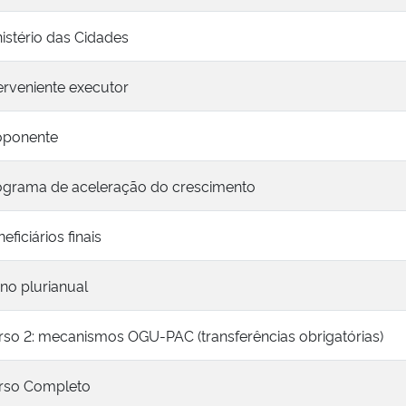
istério das Cidades
erveniente executor
oponente
ograma de aceleração do crescimento
eficiários finais
no plurianual
rso 2: mecanismos OGU-PAC (transferências obrigatórias)
rso Completo