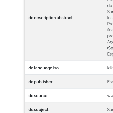
do 
Sa
dc.description.abstract
In
Pr
fin
pr
Aç
(S
Esp
dc.language.iso
Id
dc.publisher
Es
dc.source
ww
dc.subject
Sa