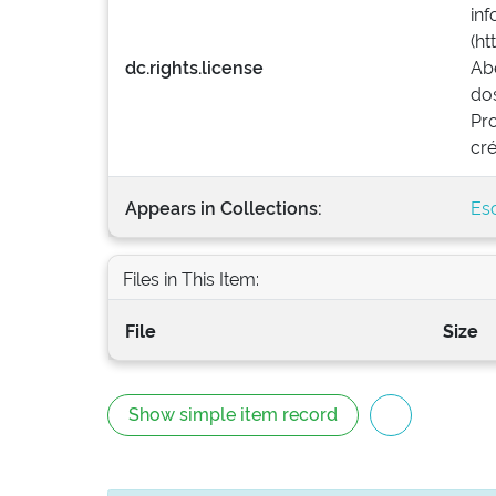
inf
(ht
dc.rights.license
Abe
dos
Pro
cré
Appears in Collections:
Esc
Files in This Item:
File
Size
Show simple item record