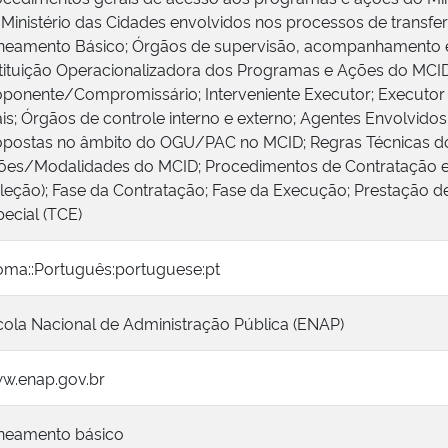
Ministério das Cidades envolvidos nos processos de transfe
neamento Básico; Órgãos de supervisão, acompanhamento 
stituição Operacionalizadora dos Programas e Ações do MCID
oponente/Compromissário; Interveniente Executor; Executor 
ais; Órgãos de controle interno e externo; Agentes Envolvido
opostas no âmbito do OGU/PAC no MCID; Regras Técnicas d
ões/Modalidades do MCID; Procedimentos de Contratação e 
eleção); Fase da Contratação; Fase da Execução; Prestação 
ecial (TCE)
ioma::Português:portuguese:pt
cola Nacional de Administração Pública (ENAP)
w.enap.gov.br
neamento básico