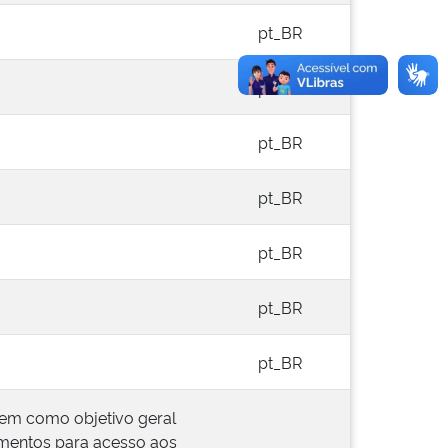
pt_BR
pt_BR
pt_BR
pt_BR
pt_BR
pt_BR
pt_BR
tem como objetivo geral
imentos para acesso aos