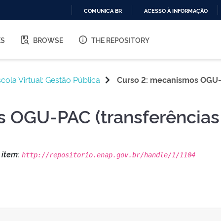
COMUNICA BR
ACESSO À INFORMAÇÃO
IR
PARA
ES
BROWSE
THE REPOSITORY
O
CONTEÚDO
cola Virtual: Gestão Pública
Curso 2: mecanismos OGU-P
 OGU-PAC (transferências 
s item:
http://repositorio.enap.gov.br/handle/1/1104