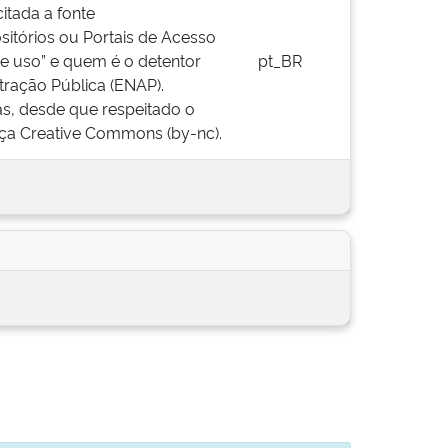
citada a fonte
sitórios ou Portais de Acesso
de uso” e quem é o detentor
pt_BR
stração Pública (ENAP).
as, desde que respeitado o
ença Creative Commons (by-nc).