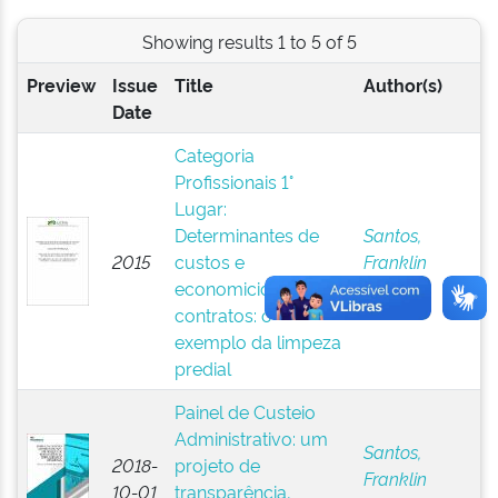
Showing results 1 to 5 of 5
Preview
Issue
Title
Author(s)
Date
Categoria
Profissionais 1°
Lugar:
Determinantes de
Santos,
2015
custos e
Franklin
economicidade de
Brasil
contratos: o
exemplo da limpeza
predial
Painel de Custeio
Administrativo: um
Santos,
2018-
projeto de
Franklin
10-01
transparência,