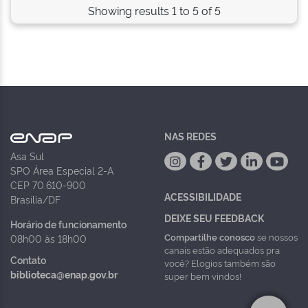
Showing results 1 to 5 of 5
NAS REDES
Asa Sul
SPO Área Especial 2-A
CEP 70.610-900
ACESSIBILIDADE
Brasília/DF
DEIXE SEU FEEDBACK
Horário de funcionamento
Compartilhe conosco
se nossos
08h00 às 18h00
canais estão adequados pra
Contato
você? Elogios também são
biblioteca@enap.gov.br
super bem vindos!