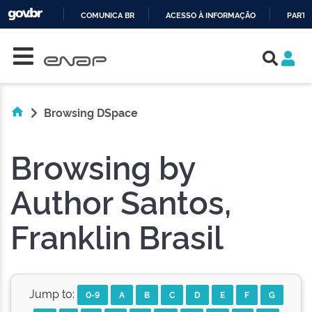
COMUNICA BR
ACESSO À INFORMAÇÃO
PARTI
Skip navigation
IR
PARA
O
CONTEÚDO
Browsing DSpace
Browsing by
Author Santos,
Franklin Brasil
Jump to:
0-9
A
B
C
D
E
F
G