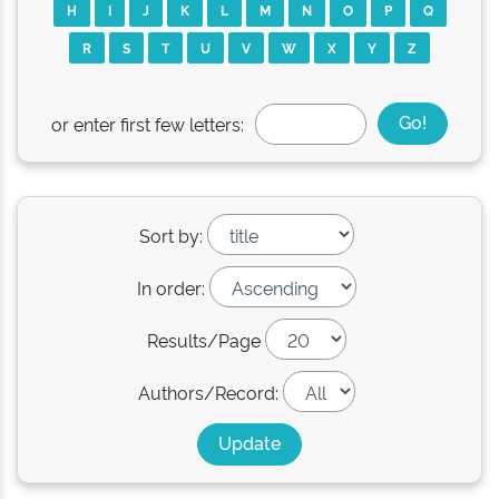
H
I
J
K
L
M
N
O
P
Q
R
S
T
U
V
W
X
Y
Z
or enter first few letters:
Sort by:
In order:
Results/Page
Authors/Record: