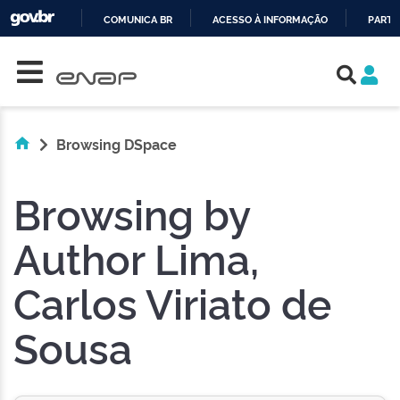
COMUNICA BR
ACESSO À INFORMAÇÃO
PARTI
Skip navigation
IR
PARA
O
CONTEÚDO
Browsing DSpace
Browsing by
Author Lima,
Carlos Viriato de
Sousa