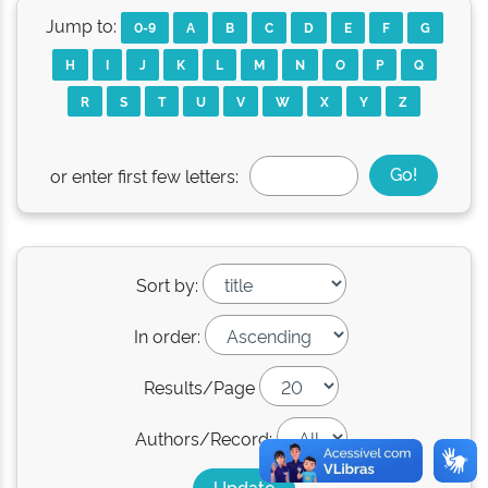
Jump to:
0-9
A
B
C
D
E
F
G
H
I
J
K
L
M
N
O
P
Q
R
S
T
U
V
W
X
Y
Z
or enter first few letters:
Sort by:
In order:
Results/Page
Authors/Record: