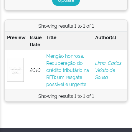
Showing results 1 to 1 of 1
Preview
Issue
Title
Author(s)
Date
Menção honrosa.
Recuperação do
Lima, Carlos
2010
crédito tributário na
Viriato de
RFB: um resgate
Sousa
possível e urgente
Showing results 1 to 1 of 1