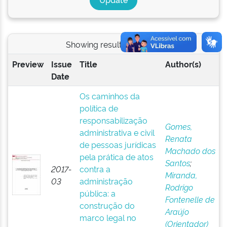
Showing results 1 to 1 of 1
Preview
Issue
Title
Author(s)
Date
Os caminhos da
política de
responsabilização
Gomes,
administrativa e civil
Renata
de pessoas jurídicas
Machado dos
pela prática de atos
Santos
;
2017-
contra a
Miranda,
03
administração
Rodrigo
pública: a
Fontenelle de
construção do
Araújo
marco legal no
(Orientador)