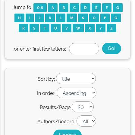
Jump to:
0-9
A
B
C
D
E
F
G
H
I
J
K
L
M
N
O
P
Q
R
S
T
U
V
W
X
Y
Z
or enter first few letters:
Sort by:
In order:
Results/Page
Authors/Record: