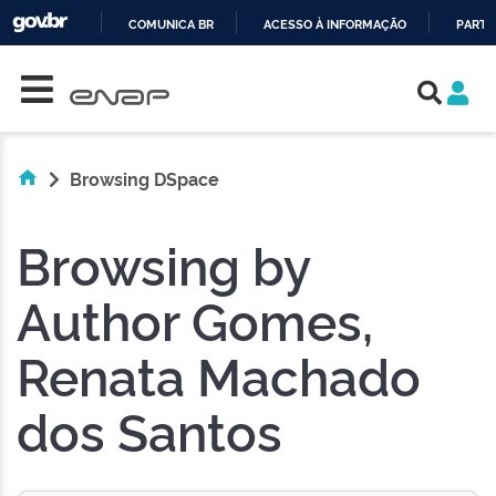
COMUNICA BR
ACESSO À INFORMAÇÃO
PARTI
Skip navigation
IR
PARA
O
CONTEÚDO
Browsing DSpace
Browsing by
Author Gomes,
Renata Machado
dos Santos