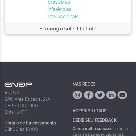
brasil e as
influências
internacionais.
Showing results 1 to 1 of 1
NAS REDES
Asa Sul
SPO Área Especial 2-A
CEP 70.610-900
ACESSIBILIDADE
Brasília/DF
DEIXE SEU FEEDBACK
Horário de funcionamento
Compartilhe conosco
se nossos
08h00 às 18h00
canais estão adequados pra