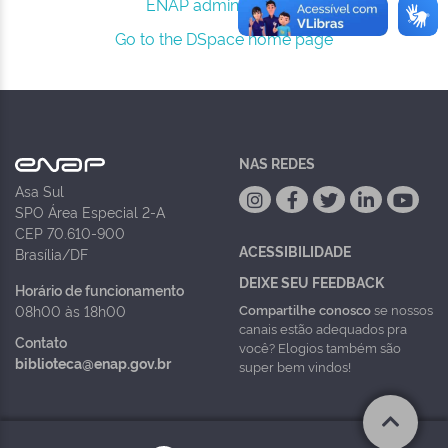
ENAP administrators.
Go to the DSpace home page
NAS REDES
Asa Sul
SPO Área Especial 2-A
CEP 70.610-900
ACESSIBILIDADE
Brasília/DF
DEIXE SEU FEEDBACK
Horário de funcionamento
Compartilhe conosco
se nossos
08h00 às 18h00
canais estão adequados pra
Contato
você? Elogios também são
biblioteca@enap.gov.br
super bem vindos!