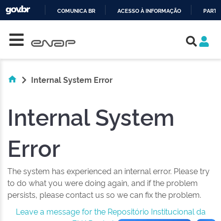
COMUNICA BR
ACESSO À INFORMAÇÃO
PARTI
Skip navigation
IR
PARA
O
CONTEÚDO
Internal System Error
Internal System
Error
The system has experienced an internal error. Please try
to do what you were doing again, and if the problem
persists, please contact us so we can fix the problem.
Leave a message for the Repositório Institucional da