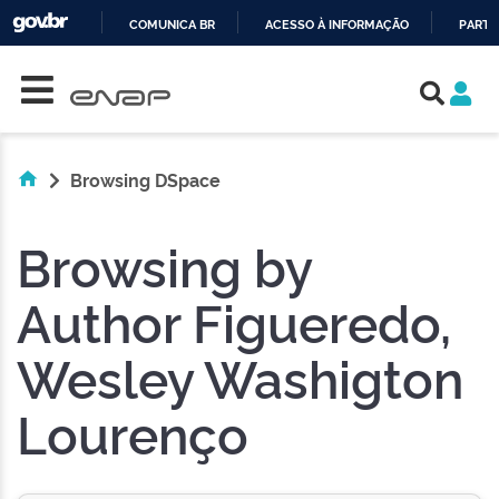
COMUNICA BR
ACESSO À INFORMAÇÃO
PARTI
Skip navigation
IR
PARA
O
CONTEÚDO
Browsing DSpace
Browsing by
Author Figueredo,
Wesley Washigton
Lourenço