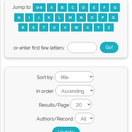
Jump to:
0-9
A
B
C
D
E
F
G
H
I
J
K
L
M
N
O
P
Q
R
S
T
U
V
W
X
Y
Z
or enter first few letters:
Sort by:
In order:
Results/Page
Authors/Record: