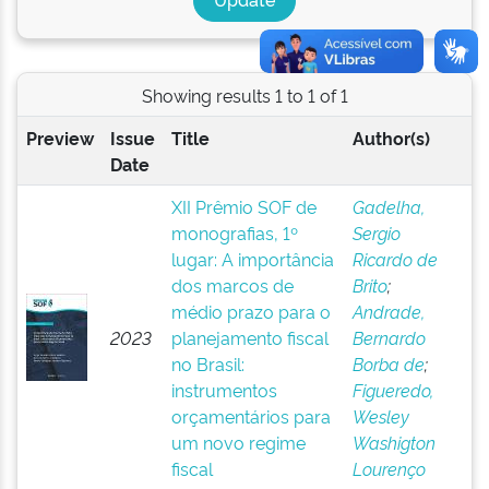
Showing results 1 to 1 of 1
Preview
Issue
Title
Author(s)
Date
XII Prêmio SOF de
Gadelha,
monografias, 1º
Sergio
lugar: A importância
Ricardo de
dos marcos de
Brito
;
médio prazo para o
Andrade,
2023
planejamento fiscal
Bernardo
no Brasil:
Borba de
;
instrumentos
Figueredo,
orçamentários para
Wesley
um novo regime
Washigton
fiscal
Lourenço