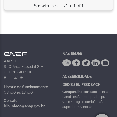
Showing results 1 to 1 of 1
NAS REDES
Asa Sul
SPO Área Especial 2-A
CEP 70.610-900
ACESSIBILIDADE
Brasília/DF
DEIXE SEU FEEDBACK
Horário de funcionamento
Compartilhe conosco
se nossos
08h00 às 18h00
canais estão adequados pra
Contato
você? Elogios também são
biblioteca@enap.gov.br
super bem vindos!